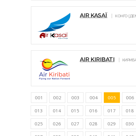
AIR KASAÏ
КОНГО (ДЕ
AIR KIRIBATI
КИРИБ
001
002
003
004
005
006
013
014
015
016
017
018
025
026
027
028
029
030