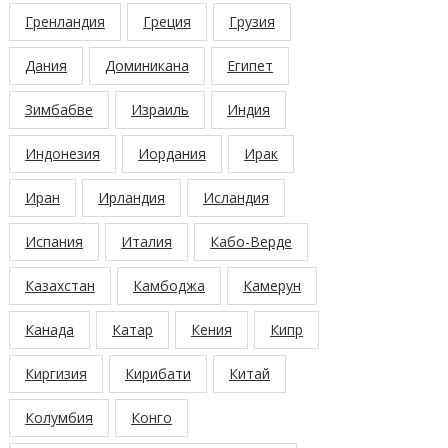
Гренландия
Греция
Грузия
Дания
Доминикана
Египет
Зимбабве
Израиль
Индия
Индонезия
Иордания
Ирак
Иран
Ирландия
Исландия
Испания
Италия
Кабо-Верде
Казахстан
Камбоджа
Камерун
Канада
Катар
Кения
Кипр
Киргизия
Кирибати
Китай
Колумбия
Конго