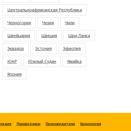
Центральноафриканская Республика
Черногория
Чехия
Чили
Швейцария
Швеция
Шри-Ланка
Эквадор
Эстония
Эфиопия
ЮАР
Южный Судан
Ямайка
Япония
опедия
Перевозчики
Производители
Хронология