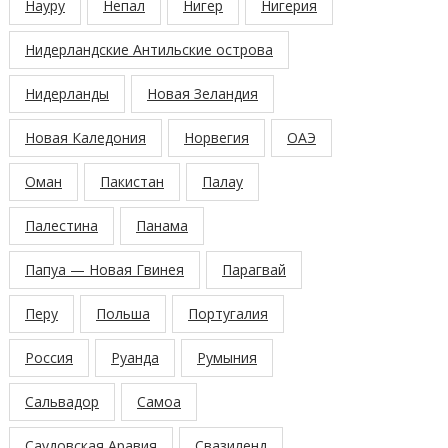
Науру
Непал
Нигер
Нигерия
Нидерландские Антильские острова
Нидерланды
Новая Зеландия
Новая Каледония
Норвегия
ОАЭ
Оман
Пакистан
Палау
Палестина
Панама
Папуа — Новая Гвинея
Парагвай
Перу
Польша
Португалия
Россия
Руанда
Румыния
Сальвадор
Самоа
Саудовская Аравия
Свазиленд