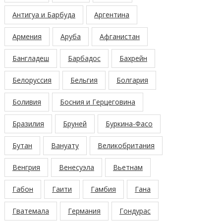
Антигуа и Барбуда
Аргентина
Армения
Аруба
Афганистан
Бангладеш
Барбадос
Бахрейн
Белоруссия
Бельгия
Болгария
Боливия
Босния и Герцеговина
Бразилия
Бруней
Буркина-Фасо
Бутан
Вануату
Великобритания
Венгрия
Венесуэла
Вьетнам
Габон
Гаити
Гамбия
Гана
Гватемала
Германия
Гондурас