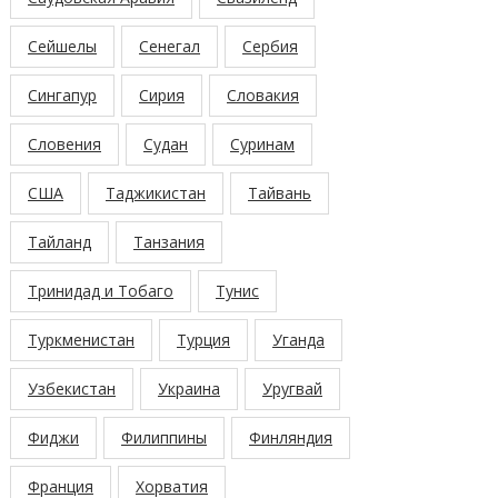
Сейшелы
Сенегал
Сербия
Сингапур
Сирия
Словакия
Словения
Судан
Суринам
США
Таджикистан
Тайвань
Тайланд
Танзания
Тринидад и Тобаго
Тунис
Туркменистан
Турция
Уганда
Узбекистан
Украина
Уругвай
Фиджи
Филиппины
Финляндия
Франция
Хорватия