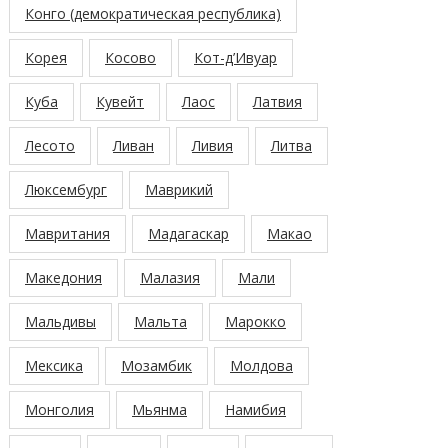
Конго (демократическая республика)
Корея
Косово
Кот-д’Ивуар
Куба
Кувейт
Лаос
Латвия
Лесото
Ливан
Ливия
Литва
Люксембург
Маврикий
Мавритания
Мадагаскар
Макао
Македония
Малазия
Мали
Мальдивы
Мальта
Марокко
Мексика
Мозамбик
Молдова
Монголия
Мьянма
Намибия