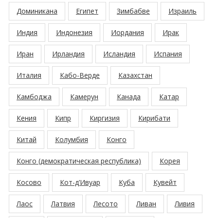
Доминикана
Египет
Зимбабве
Израиль
Индия
Индонезия
Иордания
Ирак
Иран
Ирландия
Исландия
Испания
Италия
Кабо-Верде
Казахстан
Камбоджа
Камерун
Канада
Катар
Кения
Кипр
Киргизия
Кирибати
Китай
Колумбия
Конго
Конго (демократическая республика)
Корея
Косово
Кот-д’Ивуар
Куба
Кувейт
Лаос
Латвия
Лесото
Ливан
Ливия