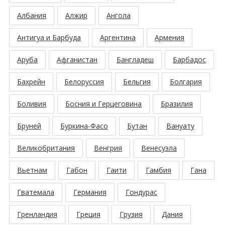
Албания
Алжир
Ангола
Антигуа и Барбуда
Аргентина
Армения
Аруба
Афганистан
Бангладеш
Барбадос
Бахрейн
Белоруссия
Бельгия
Болгария
Боливия
Босния и Герцеговина
Бразилия
Бруней
Буркина-Фасо
Бутан
Вануату
Великобритания
Венгрия
Венесуэла
Вьетнам
Габон
Гаити
Гамбия
Гана
Гватемала
Германия
Гондурас
Гренландия
Греция
Грузия
Дания