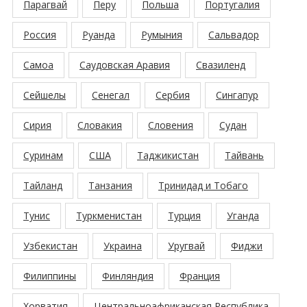
Парагвай
Перу
Польша
Португалия
Россия
Руанда
Румыния
Сальвадор
Самоа
Саудовская Аравия
Свазиленд
Сейшелы
Сенегал
Сербия
Сингапур
Сирия
Словакия
Словения
Судан
Суринам
США
Таджикистан
Тайвань
Тайланд
Танзания
Тринидад и Тобаго
Тунис
Туркменистан
Турция
Уганда
Узбекистан
Украина
Уругвай
Фиджи
Филиппины
Финляндия
Франция
Хорватия
Центральноафриканская Республика