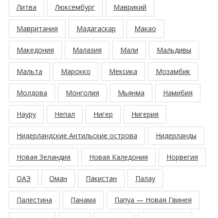
Литва
Люксембург
Маврикий
Мавритания
Мадагаскар
Макао
Македония
Малазия
Мали
Мальдивы
Мальта
Марокко
Мексика
Мозамбик
Молдова
Монголия
Мьянма
Намибия
Науру
Непал
Нигер
Нигерия
Нидерландские Антильские острова
Нидерланды
Новая Зеландия
Новая Каледония
Норвегия
ОАЭ
Оман
Пакистан
Палау
Палестина
Панама
Папуа — Новая Гвинея