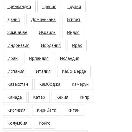
Гренландия
Греция
Грузия
Дания
Доминикана
Египет
Зимбабве
Израиль
Индия
Индонезия
Иордания
Ирак
Иран
Ирландия
Исландия
Испания
Италия
Кабо-Верде
Казахстан
Камбоджа
Камерун
Канада
Катар
Кения
Кипр
Киргизия
Кирибати
Китай
Колумбия
Конго