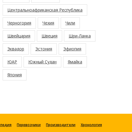
Центральноафриканская Республика
Черногория
Чехия
Чили
Швейцария
Швеция
Шри-Ланка
Эквадор
Эстония
Эфиопия
ЮАР
Южный Судан
Ямайка
Япония
опедия
Перевозчики
Производители
Хронология