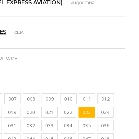
EL EXPRESS AVIATION)
ИНДОНЕЗИЯ
ES
США
ОНГОЛИЯ
007
008
009
010
011
012
019
020
021
022
023
024
031
032
033
034
035
036
043
044
045
046
047
048