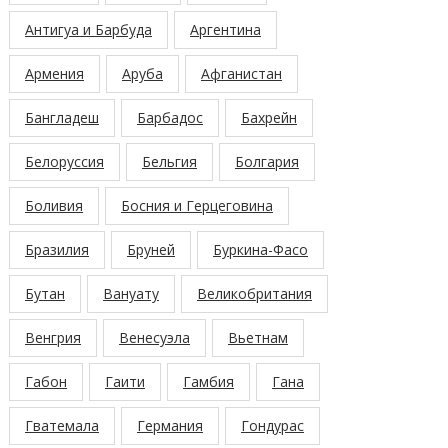
Антигуа и Барбуда
Аргентина
Армения
Аруба
Афганистан
Бангладеш
Барбадос
Бахрейн
Белоруссия
Бельгия
Болгария
Боливия
Босния и Герцеговина
Бразилия
Бруней
Буркина-Фасо
Бутан
Вануату
Великобритания
Венгрия
Венесуэла
Вьетнам
Габон
Гаити
Гамбия
Гана
Гватемала
Германия
Гондурас