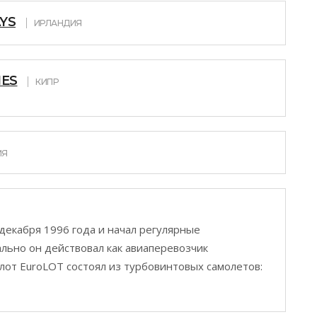
YS
ИРЛАНДИЯ
NES
КИПР
ИЯ
декабря 1996 года и начал регулярные
ально он действовал как авиаперевозчик
флот EuroLOT состоял из турбовинтовых самолетов: