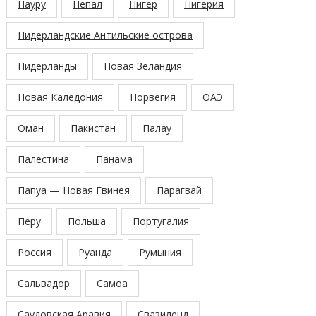
Науру
Непал
Нигер
Нигерия
Нидерландские Антильские острова
Нидерланды
Новая Зеландия
Новая Каледония
Норвегия
ОАЭ
Оман
Пакистан
Палау
Палестина
Панама
Папуа — Новая Гвинея
Парагвай
Перу
Польша
Португалия
Россия
Руанда
Румыния
Сальвадор
Самоа
Саудовская Аравия
Свазиленд