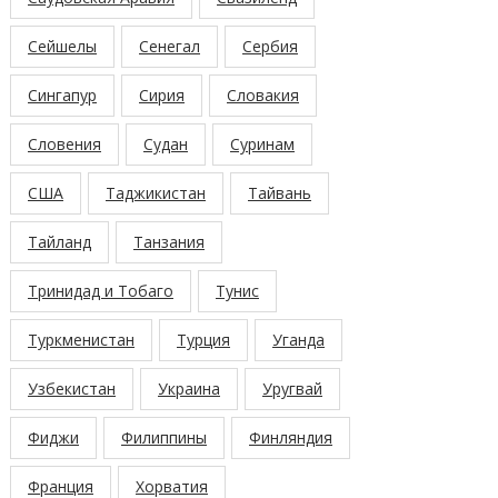
Сейшелы
Сенегал
Сербия
Сингапур
Сирия
Словакия
Словения
Судан
Суринам
США
Таджикистан
Тайвань
Тайланд
Танзания
Тринидад и Тобаго
Тунис
Туркменистан
Турция
Уганда
Узбекистан
Украина
Уругвай
Фиджи
Филиппины
Финляндия
Франция
Хорватия