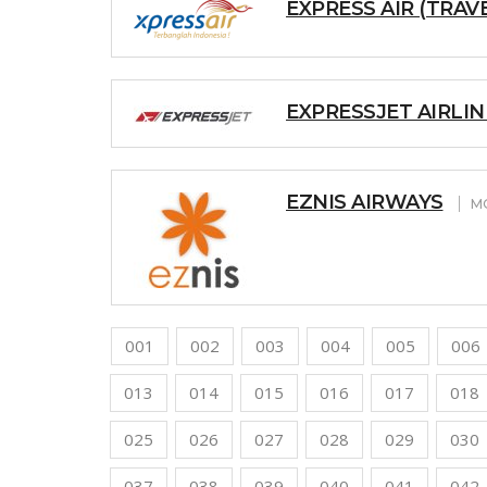
EXPRESS AIR (TRAV
EXPRESSJET AIRLIN
EZNIS AIRWAYS
М
001
002
003
004
005
006
013
014
015
016
017
018
025
026
027
028
029
030
037
038
039
040
041
042