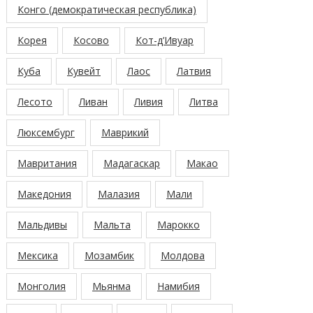
Конго (демократическая республика)
Корея
Косово
Кот-д’Ивуар
Куба
Кувейт
Лаос
Латвия
Лесото
Ливан
Ливия
Литва
Люксембург
Маврикий
Мавритания
Мадагаскар
Макао
Македония
Малазия
Мали
Мальдивы
Мальта
Марокко
Мексика
Мозамбик
Молдова
Монголия
Мьянма
Намибия