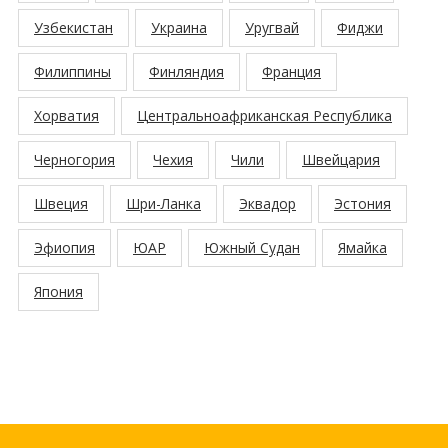
Узбекистан
Украина
Уругвай
Фиджи
Филиппины
Финляндия
Франция
Хорватия
Центральноафриканская Республика
Черногория
Чехия
Чили
Швейцария
Швеция
Шри-Ланка
Эквадор
Эстония
Эфиопия
ЮАР
Южный Судан
Ямайка
Япония