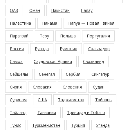
ОАЭ
Оман
Пакистан
Палау
Палестина
Панама
Папуа — Новая Гвинея
Парагвай
Перу
Польша
Португалия
Россия
Руанда
Румыния
Сальвадор
Самоа
Саудовская Аравия
Свазиленд
Сейшелы
Сенегал
Сербия
Сингапур
Сирия
Словакия
Словения
Судан
Суринам
США
Таджикистан
Тайвань
Тайланд
Танзания
Тринидад и Тобаго
Тунис
Туркменистан
Турция
Уганда