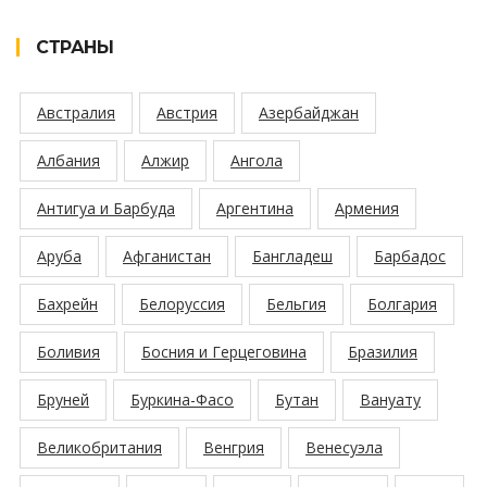
СТРАНЫ
Австралия
Австрия
Азербайджан
Албания
Алжир
Ангола
Антигуа и Барбуда
Аргентина
Армения
Аруба
Афганистан
Бангладеш
Барбадос
Бахрейн
Белоруссия
Бельгия
Болгария
Боливия
Босния и Герцеговина
Бразилия
Бруней
Буркина-Фасо
Бутан
Вануату
Великобритания
Венгрия
Венесуэла