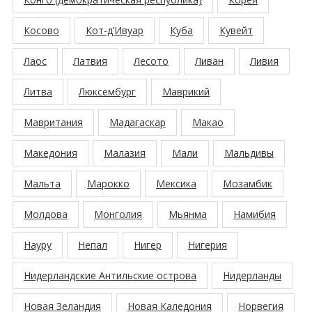
Косово
Кот-д’Ивуар
Куба
Кувейт
Лаос
Латвия
Лесото
Ливан
Ливия
Литва
Люксембург
Маврикий
Мавритания
Мадагаскар
Макао
Македония
Малазия
Мали
Мальдивы
Мальта
Марокко
Мексика
Мозамбик
Молдова
Монголия
Мьянма
Намибия
Науру
Непал
Нигер
Нигерия
Нидерландские Антильские острова
Нидерланды
Новая Зеландия
Новая Каледония
Норвегия