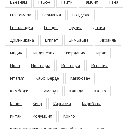
Вьетнам
Габон
Гаити
Гамбия
Гана
Гватемала
Германия
Гондурас
Гренландия
Греция
Грузия
Дания
Доминикана
Египет
Зимбабве
Израиль
Индия
Индонезия
Иордания
Ирак
Иран
Ирландия
Исландия
Испания
Италия
Кабо-Верде
Казахстан
Камбоджа
Камерун
Канада
Катар
Кения
Кипр
Киргизия
Кирибати
Китай
Колумбия
Конго
Конго (демократическая республика)
Корея