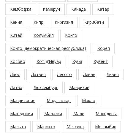
Камбоджа
Камерун
Канада
Катар
Кения
Кипр
Киргизия
Кирибати
Китай
Колумбия
Конго
Конго (демократическая республика)
Корея
Косово
Кот-д’Ивуар
Куба
Кувейт
Лаос
Латвия
Лесото
Ливан
Ливия
Литва
Люксембург
Маврикий
Мавритания
Мадагаскар
Макао
Македония
Малазия
Мали
Мальдивы
Мальта
Марокко
Мексика
Мозамбик