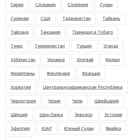
Сирия
Словакия
Словения
Судан
Суринам
США
Таджикистан
Тайвань
Тайланд
Танзания
Тринидад и Тобаго
Тунис
Туркменистан
Турция
Уганда
Узбекистан
Украина
Уругвай
Фиджи
Филиппины
Финляндия
Франция
Хорватия
Центральноафриканская Республика
Черногория
Чехия
Чили
Швейцария
Швеция
Шри-Ланка
Эквадор
Эстония
Эфиопия
ЮАР
Южный Судан
Ямайка