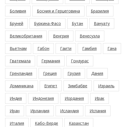
Боливия
Босния и Герцеговина
Бразилия
Бруней
Буркина-Фасо
Бутан
Вануату
Великобритания
Венгрия
Венесуэла
Вьетнам
Габон
Гаити
Гамбия
Гана
Гватемала
Германия
Гондурас
Гренландия
Греция
Грузия
Дания
Доминикана
Египет
Зимбабве
Израиль
Индия
Индонезия
Иордания
Ирак
Иран
Ирландия
Исландия
Испания
Италия
Кабо-Верде
Казахстан