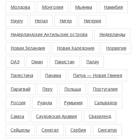
Молдова
Монголия
Мьянма
Намибия
Науру
Непал
Нигер
Нигерия
Нидерландские Антильские острова
Нидерланды
Новая Зеландия
Новая Каледония
Норвегия
ОАЭ
Оман
Пакистан
Палау
Палестина
Панама
Папуа — Новая Гвинея
Парагвай
Перу
Польша
Португалия
Россия
Руанда
Румыния
Сальвадор
Самоа
Саудовская Аравия
Свазиленд
Сейшелы
Сенегал
Сербия
Сингапур