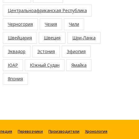
Центральноафриканская Республика
Черногория
Чехия
Чили
Швейцария
Швеция
Шри-Ланка
Эквадор
Эстония
Эфиопия
ЮАР
Южный Судан
Ямайка
Япония
опедия
Перевозчики
Производители
Хронология