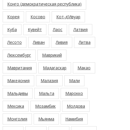
Конго (демократическая республика)
Корея
Косово
Кот-д’Ивуар
Куба
Кувейт
Лаос
Латвия
Лесото
Ливан
Ливия
Литва
Люксембург
Маврикий
Мавритания
Мадагаскар
Макао
Македония
Малазия
Мали
Мальдивы
Мальта
Марокко
Мексика
Мозамбик
Молдова
Монголия
Мьянма
Намибия