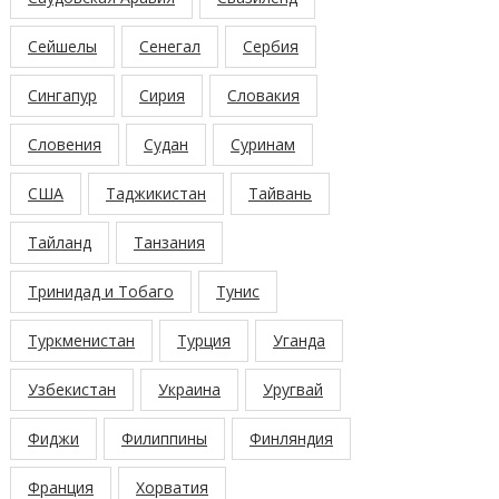
Сейшелы
Сенегал
Сербия
Сингапур
Сирия
Словакия
Словения
Судан
Суринам
США
Таджикистан
Тайвань
Тайланд
Танзания
Тринидад и Тобаго
Тунис
Туркменистан
Турция
Уганда
Узбекистан
Украина
Уругвай
Фиджи
Филиппины
Финляндия
Франция
Хорватия