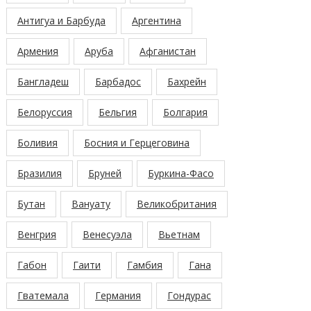
Антигуа и Барбуда
Аргентина
Армения
Аруба
Афганистан
Бангладеш
Барбадос
Бахрейн
Белоруссия
Бельгия
Болгария
Боливия
Босния и Герцеговина
Бразилия
Бруней
Буркина-Фасо
Бутан
Вануату
Великобритания
Венгрия
Венесуэла
Вьетнам
Габон
Гаити
Гамбия
Гана
Гватемала
Германия
Гондурас