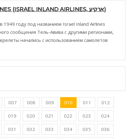
ARKIA ISRAELI AIRLINES (ISRAEL INLAND AIRLINES, ארקיע)
1949 году под названием Israel Inland Airlines
ного сообщения Тель-Авива с другими регионами,
перелеты начались с использованием самолетов
007
008
009
010
011
012
019
020
021
022
023
024
031
032
033
034
035
036