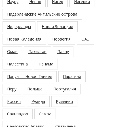
Науру
Непал
Нигер
Нигерия
Нидерландские Антильские острова
Нидерланды
Новая Зеландия
Новая Каледония
Норвегия
ОАЭ
Оман
Пакистан
Палау
Палестина
Панама
Папуа — Новая Гвинея
Парагвай
Перу
Польша
Португалия
Россия
Руанда
Румыния
Сальвадор
Самоа
Саудовская Аравия
Свазиленд