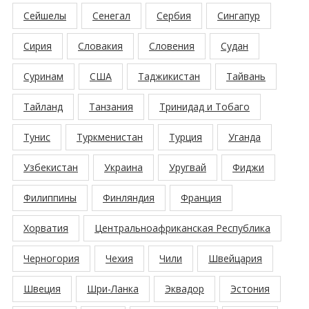
Сейшелы
Сенегал
Сербия
Сингапур
Сирия
Словакия
Словения
Судан
Суринам
США
Таджикистан
Тайвань
Тайланд
Танзания
Тринидад и Тобаго
Тунис
Туркменистан
Турция
Уганда
Узбекистан
Украина
Уругвай
Фиджи
Филиппины
Финляндия
Франция
Хорватия
Центральноафриканская Республика
Черногория
Чехия
Чили
Швейцария
Швеция
Шри-Ланка
Эквадор
Эстония