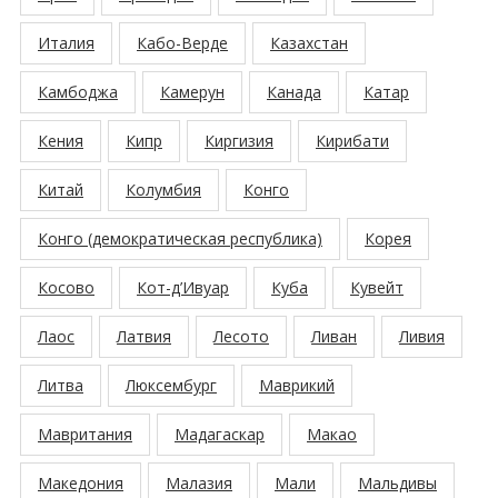
Италия
Кабо-Верде
Казахстан
Камбоджа
Камерун
Канада
Катар
Кения
Кипр
Киргизия
Кирибати
Китай
Колумбия
Конго
Конго (демократическая республика)
Корея
Косово
Кот-д’Ивуар
Куба
Кувейт
Лаос
Латвия
Лесото
Ливан
Ливия
Литва
Люксембург
Маврикий
Мавритания
Мадагаскар
Макао
Македония
Малазия
Мали
Мальдивы