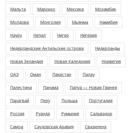
Мальта
Марокко
Мексика
Мозамбик
Молдова
Монголия
Мьянма
Намибия
Науру
Непал
Нигер
Нигерия
Нидерландские Антильские острова
Нидерланды
Новая Зеландия
Новая Каледония
Норвегия
ОАЭ
Оман
Пакистан
Палау
Палестина
Панама
Папуа — Новая Гвинея
Парагвай
Перу
Польша
Португалия
Россия
Руанда
Румыния
Сальвадор
Самоа
Саудовская Аравия
Свазиленд