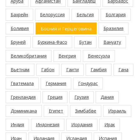
Аруба
Афганистан
Бангладеш
Барбадос
Бахрейн
Белоруссия
Бельгия
Болгария
Боливия
Босния и Герцеговина
Бразилия
Бруней
Буркина-Фасо
Бутан
Вануату
Великобритания
Венгрия
Венесуэла
Вьетнам
Габон
Гаити
Гамбия
Гана
Гватемала
Германия
Гондурас
Гренландия
Греция
Грузия
Дания
Доминикана
Египет
Зимбабве
Израиль
Индия
Индонезия
Иордания
Ирак
Иран
Ирландия
Исландия
Испания