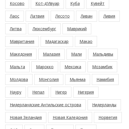
Косово
Кот-д’Ивуар
Куба
Кувейт
Лаос
Латвия
Лесото
Ливан
Ливия
Литва
Люксембург
Маврикий
Мавритания
Мадагаскар
Макао
Македония
Малазия
Мали
Мальдивы
Мальта
Марокко
Мексика
Мозамбик
Молдова
Монголия
Мьянма
Намибия
Науру
Непал
Нигер
Нигерия
Нидерландские Антильские острова
Нидерланды
Новая Зеландия
Новая Каледония
Норвегия