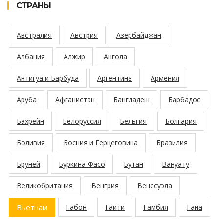
СТРАНЫ
Австралия
Австрия
Азербайджан
Албания
Алжир
Ангола
Антигуа и Барбуда
Аргентина
Армения
Аруба
Афганистан
Бангладеш
Барбадос
Бахрейн
Белоруссия
Бельгия
Болгария
Боливия
Босния и Герцеговина
Бразилия
Бруней
Буркина-Фасо
Бутан
Вануату
Великобритания
Венгрия
Венесуэла
Вьетнам
Габон
Гаити
Гамбия
Гана