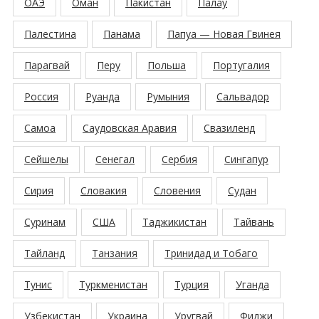
ОАЭ
Оман
Пакистан
Палау
Палестина
Панама
Папуа — Новая Гвинея
Парагвай
Перу
Польша
Португалия
Россия
Руанда
Румыния
Сальвадор
Самоа
Саудовская Аравия
Свазиленд
Сейшелы
Сенегал
Сербия
Сингапур
Сирия
Словакия
Словения
Судан
Суринам
США
Таджикистан
Тайвань
Тайланд
Танзания
Тринидад и Тобаго
Тунис
Туркменистан
Турция
Уганда
Узбекистан
Украина
Уругвай
Фиджи