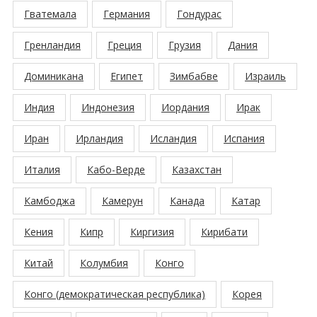
Гватемала
Германия
Гондурас
Гренландия
Греция
Грузия
Дания
Доминикана
Египет
Зимбабве
Израиль
Индия
Индонезия
Иордания
Ирак
Иран
Ирландия
Исландия
Испания
Италия
Кабо-Верде
Казахстан
Камбоджа
Камерун
Канада
Катар
Кения
Кипр
Киргизия
Кирибати
Китай
Колумбия
Конго
Конго (демократическая республика)
Корея