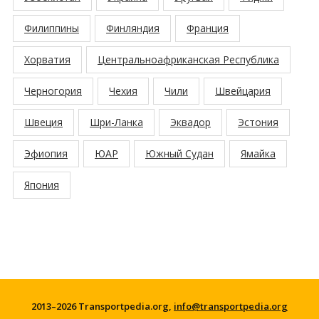
Филиппины
Финляндия
Франция
Хорватия
Центральноафриканская Республика
Черногория
Чехия
Чили
Швейцария
Швеция
Шри-Ланка
Эквадор
Эстония
Эфиопия
ЮАР
Южный Судан
Ямайка
Япония
2013–2026 Transportpedia.org,
info@transportpedia.org