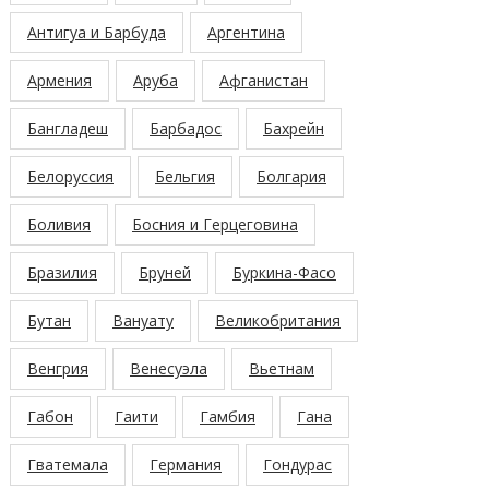
Антигуа и Барбуда
Аргентина
Армения
Аруба
Афганистан
Бангладеш
Барбадос
Бахрейн
Белоруссия
Бельгия
Болгария
Боливия
Босния и Герцеговина
Бразилия
Бруней
Буркина-Фасо
Бутан
Вануату
Великобритания
Венгрия
Венесуэла
Вьетнам
Габон
Гаити
Гамбия
Гана
Гватемала
Германия
Гондурас