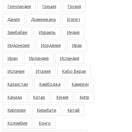
Гренландия
Греция
Грузия
Дания
Доминикана
Египет
Зимбабве
Израиль
Индия
Индонезия
Иордания
Ирак
Иран
Ирландия
Исландия
Испания
Италия
Кабо-Верде
Казахстан
Камбоджа
Камерун
Канада
Катар
Кения
Кипр
Киргизия
Кирибати
Китай
Колумбия
Конго