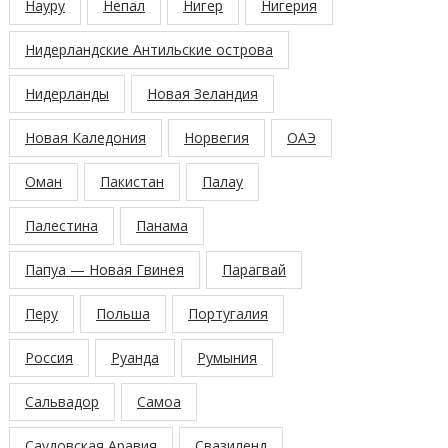
Науру
Непал
Нигер
Нигерия
Нидерландские Антильские острова
Нидерланды
Новая Зеландия
Новая Каледония
Норвегия
ОАЭ
Оман
Пакистан
Палау
Палестина
Панама
Папуа — Новая Гвинея
Парагвай
Перу
Польша
Португалия
Россия
Руанда
Румыния
Сальвадор
Самоа
Саудовская Аравия
Свазиленд