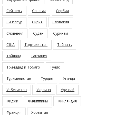
Сейшелы
Сенегал
Сербия
Сингапур
Сирия
Словакия
Словения
Судан
Суринам
США
Таджикистан
Тайвань
Тайланд
Танзания
Тринидад и Тобаго
Тунис
Туркменистан
Турция
Уганда
Узбекистан
Украина
Уругвай
Фиджи
Филиппины
Финляндия
Франция
Хорватия