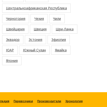
Центральноафриканская Республика
Черногория
Чехия
Чили
Швейцария
Швеция
Шри-Ланка
Эквадор
Эстония
Эфиопия
ЮАР
Южный Судан
Ямайка
Япония
опедия
Перевозчики
Производители
Хронология