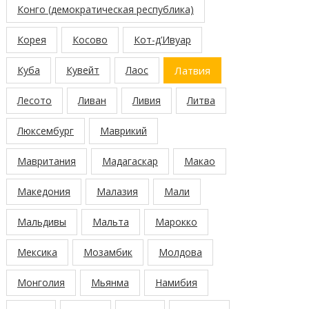
Конго (демократическая республика)
Корея
Косово
Кот-д’Ивуар
Куба
Кувейт
Лаос
Латвия
Лесото
Ливан
Ливия
Литва
Люксембург
Маврикий
Мавритания
Мадагаскар
Макао
Македония
Малазия
Мали
Мальдивы
Мальта
Марокко
Мексика
Мозамбик
Молдова
Монголия
Мьянма
Намибия