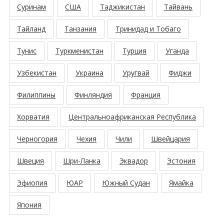
Суринам
США
Таджикистан
Тайвань
Тайланд
Танзания
Тринидад и Тобаго
Тунис
Туркменистан
Турция
Уганда
Узбекистан
Украина
Уругвай
Фиджи
Филиппины
Финляндия
Франция
Хорватия
Центральноафриканская Республика
Черногория
Чехия
Чили
Швейцария
Швеция
Шри-Ланка
Эквадор
Эстония
Эфиопия
ЮАР
Южный Судан
Ямайка
Япония