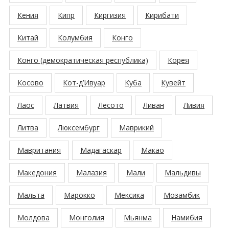
Кения
Кипр
Киргизия
Кирибати
Китай
Колумбия
Конго
Конго (демократическая республика)
Корея
Косово
Кот-д’Ивуар
Куба
Кувейт
Лаос
Латвия
Лесото
Ливан
Ливия
Литва
Люксембург
Маврикий
Мавритания
Мадагаскар
Макао
Македония
Малазия
Мали
Мальдивы
Мальта
Марокко
Мексика
Мозамбик
Молдова
Монголия
Мьянма
Намибия