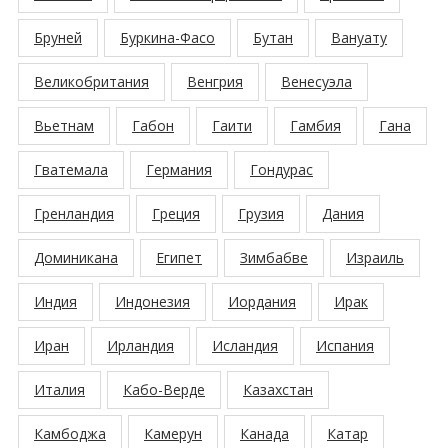
Бруней
Буркина-Фасо
Бутан
Вануату
Великобритания
Венгрия
Венесуэла
Вьетнам
Габон
Гаити
Гамбия
Гана
Гватемала
Германия
Гондурас
Гренландия
Греция
Грузия
Дания
Доминикана
Египет
Зимбабве
Израиль
Индия
Индонезия
Иордания
Ирак
Иран
Ирландия
Исландия
Испания
Италия
Кабо-Верде
Казахстан
Камбоджа
Камерун
Канада
Катар