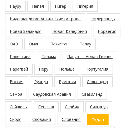
Науру
Непал
Нигер
Нигерия
Нидерландские Антильские острова
Нидерланды
Новая Зеландия
Новая Каледония
Норвегия
ОАЭ
Оман
Пакистан
Палау
Палестина
Панама
Папуа — Новая Гвинея
Парагвай
Перу
Польша
Португалия
Россия
Руанда
Румыния
Сальвадор
Самоа
Саудовская Аравия
Свазиленд
Сейшелы
Сенегал
Сербия
Сингапур
Сирия
Словакия
Словения
Судан