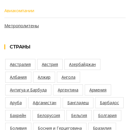
Авиакомпании
Метрополитены
СТРАНЫ
Австралия
Австрия
Азербайджан
Албания
Алжир
Ангола
Антигуа и Барбуда
Аргентина
Армения
Аруба
Афганистан
Бангладеш
Барбадос
Бахрейн
Белоруссия
Бельгия
Болгария
Боливия
Босния и Герцеговина
Бразилия