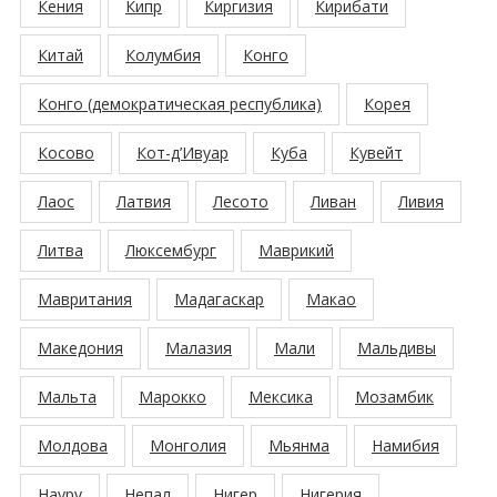
Кения
Кипр
Киргизия
Кирибати
Китай
Колумбия
Конго
Конго (демократическая республика)
Корея
Косово
Кот-д’Ивуар
Куба
Кувейт
Лаос
Латвия
Лесото
Ливан
Ливия
Литва
Люксембург
Маврикий
Мавритания
Мадагаскар
Макао
Македония
Малазия
Мали
Мальдивы
Мальта
Марокко
Мексика
Мозамбик
Молдова
Монголия
Мьянма
Намибия
Науру
Непал
Нигер
Нигерия