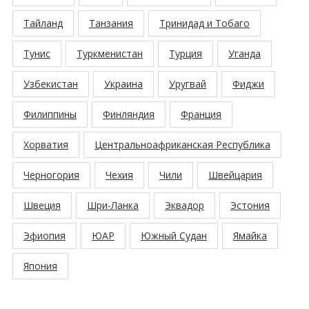
Тайланд
Танзания
Тринидад и Тобаго
Тунис
Туркменистан
Турция
Уганда
Узбекистан
Украина
Уругвай
Фиджи
Филиппины
Финляндия
Франция
Хорватия
Центральноафриканская Республика
Черногория
Чехия
Чили
Швейцария
Швеция
Шри-Ланка
Эквадор
Эстония
Эфиопия
ЮАР
Южный Судан
Ямайка
Япония