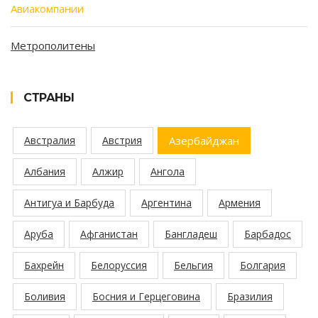
Авиакомпании
Метрополитены
СТРАНЫ
Австралия
Австрия
Азербайджан
Албания
Алжир
Ангола
Антигуа и Барбуда
Аргентина
Армения
Аруба
Афганистан
Бангладеш
Барбадос
Бахрейн
Белоруссия
Бельгия
Болгария
Боливия
Босния и Герцеговина
Бразилия