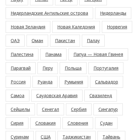
Нидерландские Антильские острова
Нидерланды
Новая Зеландия
Новая Каледония
Норвегия
ОАЭ
Оман
Пакистан
Палау
Палестина
Панама
Папуа — Новая Гвинея
Парагвай
Перу
Польша
Португалия
Россия
Руанда
Румыния
Сальвадор
Самоа
Саудовская Аравия
Свазиленд
Сейшелы
Сенегал
Сербия
Сингапур
Сирия
Словакия
Словения
Судан
Суринам
США
Таджикистан
Тайвань