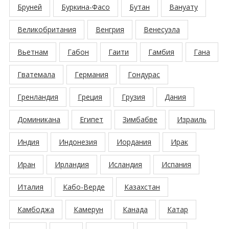
Бруней
Буркина-Фасо
Бутан
Вануату
Великобритания
Венгрия
Венесуэла
Вьетнам
Габон
Гаити
Гамбия
Гана
Гватемала
Германия
Гондурас
Гренландия
Греция
Грузия
Дания
Доминикана
Египет
Зимбабве
Израиль
Индия
Индонезия
Иордания
Ирак
Иран
Ирландия
Исландия
Испания
Италия
Кабо-Верде
Казахстан
Камбоджа
Камерун
Канада
Катар