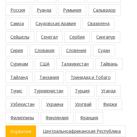
Россия
Руанда
Румыния
Сальвадор
Самоа
Саудовская Аравия
Свазиленд
Сейшелы
Сенегал
Сербия
Сингапур
Сирия
Словакия
Словения
Судан
Суринам
США
Таджикистан
Тайвань
Тайланд
Танзания
Тринидад и Тобаго
Тунис
Туркменистан
Турция
Уганда
Узбекистан
Украина
Уругвай
Фиджи
Филиппины
Финляндия
Франция
Хорватия
Центральноафриканская Республика