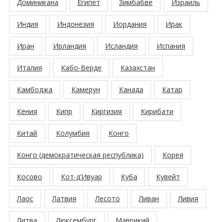
Доминикана
Египет
Зимбабве
Израиль
Индия
Индонезия
Иордания
Ирак
Иран
Ирландия
Исландия
Испания
Италия
Кабо-Верде
Казахстан
Камбоджа
Камерун
Канада
Катар
Кения
Кипр
Киргизия
Кирибати
Китай
Колумбия
Конго
Конго (демократическая республика)
Корея
Косово
Кот-д’Ивуар
Куба
Кувейт
Лаос
Латвия
Лесото
Ливан
Ливия
Литва
Люксембург
Маврикий