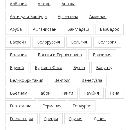
Албания
Алжир
Ангола
Антигуа и Барбуда
Аргентина
Армения
Аруба
Афганистан
Бангладеш
Барбадос
Бахрейн
Белоруссия
Бельгия
Болгария
Боливия
Босния и Герцеговина
Бразилия
Бруней
Буркина-Фасо
Бутан
Вануату
Великобритания
Венгрия
Венесуэла
Вьетнам
Габон
Гаити
Гамбия
Гана
Гватемала
Германия
Гондурас
Гренландия
Греция
Грузия
Дания