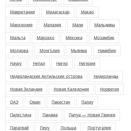
Мавритания
Мадагаскар
Макао
Македония
Малазия
Мали
Мальдивы
Мальта
Марокко
Мексика
Мозамбик
Молдова
Монголия
Мьянма
Намибия
Науру
Непал
Нигер
Нигерия
Нидерландские Антильские острова
Нидерланды
Новая Зеландия
Новая Каледония
Норвегия
ОАЭ
Оман
Пакистан
Палау
Палестина
Панама
Папуа — Новая Гвинея
Парагвай
Перу
Польша
Португалия