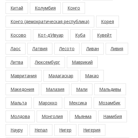
Китай
Колумбия
Конго
Конго (демократическая республика)
Корея
Косово
Кот-д’Ивуар
Куба
Кувейт
Лаос
Латвия
Лесото
Ливан
Ливия
Литва
Люксембург
Маврикий
Мавритания
Мадагаскар
Макао
Македония
Малазия
Мали
Мальдивы
Мальта
Марокко
Мексика
Мозамбик
Молдова
Монголия
Мьянма
Намибия
Науру
Непал
Нигер
Нигерия