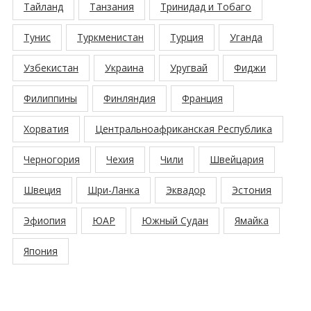
Тайланд
Танзания
Тринидад и Тобаго
Тунис
Туркменистан
Турция
Уганда
Узбекистан
Украина
Уругвай
Фиджи
Филиппины
Финляндия
Франция
Хорватия
Центральноафриканская Республика
Черногория
Чехия
Чили
Швейцария
Швеция
Шри-Ланка
Эквадор
Эстония
Эфиопия
ЮАР
Южный Судан
Ямайка
Япония