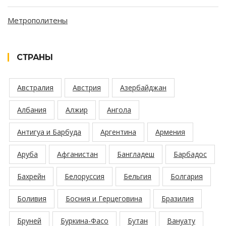
Метрополитены
СТРАНЫ
Австралия
Австрия
Азербайджан
Албания
Алжир
Ангола
Антигуа и Барбуда
Аргентина
Армения
Аруба
Афганистан
Бангладеш
Барбадос
Бахрейн
Белоруссия
Бельгия
Болгария
Боливия
Босния и Герцеговина
Бразилия
Бруней
Буркина-Фасо
Бутан
Вануату