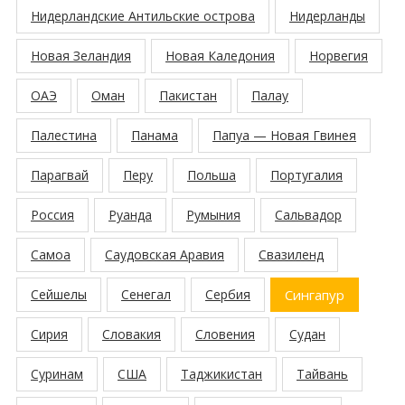
Нидерландские Антильские острова
Нидерланды
Новая Зеландия
Новая Каледония
Норвегия
ОАЭ
Оман
Пакистан
Палау
Палестина
Панама
Папуа — Новая Гвинея
Парагвай
Перу
Польша
Португалия
Россия
Руанда
Румыния
Сальвадор
Самоа
Саудовская Аравия
Свазиленд
Сейшелы
Сенегал
Сербия
Сингапур
Сирия
Словакия
Словения
Судан
Суринам
США
Таджикистан
Тайвань