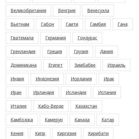
Великобритания
Венгрия
Венесуэла
Вьетнам
Габон
Гаити
Гамбия
Гана
Гватемала
Германия
Гондурас
Гренландия
Греция
Грузия
Дания
Доминикана
Египет
Зимбабве
Израиль
Индия
Индонезия
Иордания
Ирак
Иран
Ирландия
Исландия
Испания
Италия
Кабо-Верде
Казахстан
Камбоджа
Камерун
Канада
Катар
Кения
Кипр
Киргизия
Кирибати