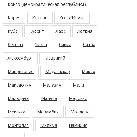
Конго (демократическая республика)
Корея
Косово
Кот-д’Ивуар
Куба
Кувейт
Лаос
Латвия
Лесото
Ливан
Ливия
Литва
Люксембург
Маврикий
Мавритания
Мадагаскар
Макао
Македония
Малазия
Мали
Мальдивы
Мальта
Марокко
Мексика
Мозамбик
Молдова
Монголия
Мьянма
Намибия