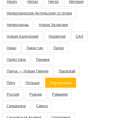
Науру
Непал
Нигер
Нигерия
Нидерландские Антильские острова
Нидерланды
Новая Зеландия
Новая Каледония
Норвегия
ОАЭ
Оман
Пакистан
Палау
Палестина
Панама
Папуа — Новая Гвинея
Парагвай
Перу
Польша
Португалия
Россия
Руанда
Румыния
Сальвадор
Самоа
Саудовская Аравия
Свазиленд