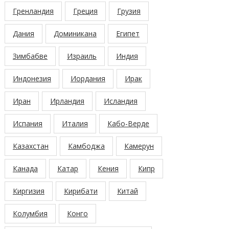
Гренландия
Греция
Грузия
Дания
Доминикана
Египет
Зимбабве
Израиль
Индия
Индонезия
Иордания
Ирак
Иран
Ирландия
Исландия
Испания
Италия
Кабо-Верде
Казахстан
Камбоджа
Камерун
Канада
Катар
Кения
Кипр
Киргизия
Кирибати
Китай
Колумбия
Конго