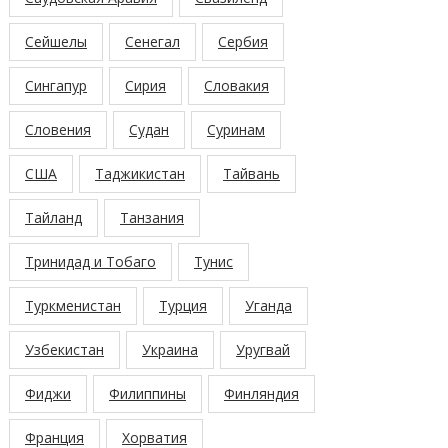
Сейшелы
Сенегал
Сербия
Сингапур
Сирия
Словакия
Словения
Судан
Суринам
США
Таджикистан
Тайвань
Тайланд
Танзания
Тринидад и Тобаго
Тунис
Туркменистан
Турция
Уганда
Узбекистан
Украина
Уругвай
Фиджи
Филиппины
Финляндия
Франция
Хорватия