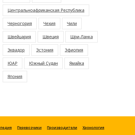
Центральноафриканская Республика
Черногория
Чехия
Чили
Швейцария
Швеция
Шри-Ланка
Эквадор
Эстония
Эфиопия
ЮАР
Южный Судан
Ямайка
Япония
опедия
Перевозчики
Производители
Хронология