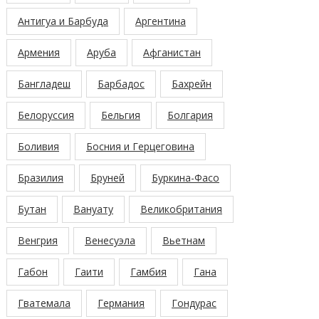
Антигуа и Барбуда
Аргентина
Армения
Аруба
Афганистан
Бангладеш
Барбадос
Бахрейн
Белоруссия
Бельгия
Болгария
Боливия
Босния и Герцеговина
Бразилия
Бруней
Буркина-Фасо
Бутан
Вануату
Великобритания
Венгрия
Венесуэла
Вьетнам
Габон
Гаити
Гамбия
Гана
Гватемала
Германия
Гондурас