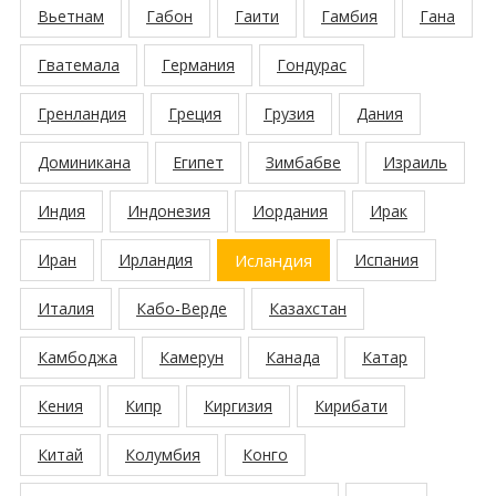
Вьетнам
Габон
Гаити
Гамбия
Гана
Гватемала
Германия
Гондурас
Гренландия
Греция
Грузия
Дания
Доминикана
Египет
Зимбабве
Израиль
Индия
Индонезия
Иордания
Ирак
Иран
Ирландия
Исландия
Испания
Италия
Кабо-Верде
Казахстан
Камбоджа
Камерун
Канада
Катар
Кения
Кипр
Киргизия
Кирибати
Китай
Колумбия
Конго