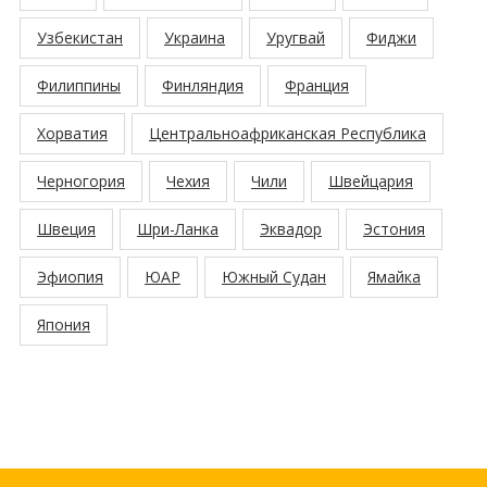
Узбекистан
Украина
Уругвай
Фиджи
Филиппины
Финляндия
Франция
Хорватия
Центральноафриканская Республика
Черногория
Чехия
Чили
Швейцария
Швеция
Шри-Ланка
Эквадор
Эстония
Эфиопия
ЮАР
Южный Судан
Ямайка
Япония