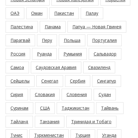
ОАЭ
Оман
Пакистан
Палау
Палестина
Панама
Папуа — Новая Гвинея
Парагвай
Перу
Польша
Португалия
Россия
Руанда
Румыния
Сальвадор
Самоа
Саудовская Аравия
Свазиленд
Сейшелы
Сенегал
Сербия
Сингапур
Сирия
Словакия
Словения
Судан
Суринам
США
Таджикистан
Тайвань
Тайланд
Танзания
Тринидад и Тобаго
Тунис
Туркменистан
Турция
Уганда