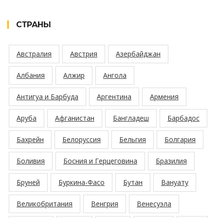
СТРАНЫ
Австралия
Австрия
Азербайджан
Албания
Алжир
Ангола
Антигуа и Барбуда
Аргентина
Армения
Аруба
Афганистан
Бангладеш
Барбадос
Бахрейн
Белоруссия
Бельгия
Болгария
Боливия
Босния и Герцеговина
Бразилия
Бруней
Буркина-Фасо
Бутан
Вануату
Великобритания
Венгрия
Венесуэла