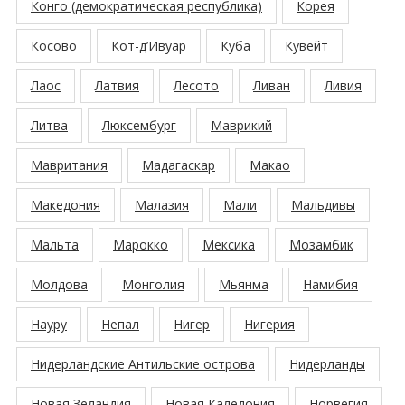
Конго (демократическая республика)
Корея
Косово
Кот-д’Ивуар
Куба
Кувейт
Лаос
Латвия
Лесото
Ливан
Ливия
Литва
Люксембург
Маврикий
Мавритания
Мадагаскар
Макао
Македония
Малазия
Мали
Мальдивы
Мальта
Марокко
Мексика
Мозамбик
Молдова
Монголия
Мьянма
Намибия
Науру
Непал
Нигер
Нигерия
Нидерландские Антильские острова
Нидерланды
Новая Зеландия
Новая Каледония
Норвегия