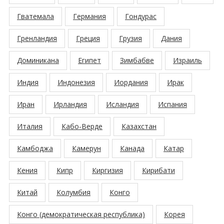
Гватемала
Германия
Гондурас
Гренландия
Греция
Грузия
Дания
Доминикана
Египет
Зимбабве
Израиль
Индия
Индонезия
Иордания
Ирак
Иран
Ирландия
Исландия
Испания
Италия
Кабо-Верде
Казахстан
Камбоджа
Камерун
Канада
Катар
Кения
Кипр
Киргизия
Кирибати
Китай
Колумбия
Конго
Конго (демократическая республика)
Корея