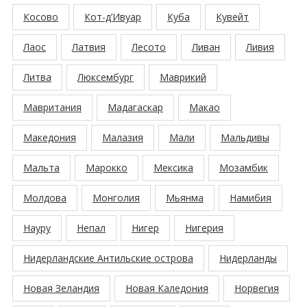
Косово
Кот-д’Ивуар
Куба
Кувейт
Лаос
Латвия
Лесото
Ливан
Ливия
Литва
Люксембург
Маврикий
Мавритания
Мадагаскар
Макао
Македония
Малазия
Мали
Мальдивы
Мальта
Марокко
Мексика
Мозамбик
Молдова
Монголия
Мьянма
Намибия
Науру
Непал
Нигер
Нигерия
Нидерландские Антильские острова
Нидерланды
Новая Зеландия
Новая Каледония
Норвегия