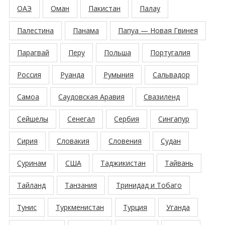
ОАЭ
Оман
Пакистан
Палау
Палестина
Панама
Папуа — Новая Гвинея
Парагвай
Перу
Польша
Португалия
Россия
Руанда
Румыния
Сальвадор
Самоа
Саудовская Аравия
Свазиленд
Сейшелы
Сенегал
Сербия
Сингапур
Сирия
Словакия
Словения
Судан
Суринам
США
Таджикистан
Тайвань
Тайланд
Танзания
Тринидад и Тобаго
Тунис
Туркменистан
Турция
Уганда