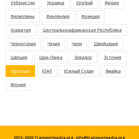
Узбекистан
Украина
Уругвай
Фиджи
Филиппины
Финляндия
Франция
Хорватия
Центральноафриканская Республика
Черногория
Чехия
Чили
Швейцария
Швеция
Шри-Ланка
Эквадор
Эстония
Эфиопия
ЮАР
Южный Судан
Ямайка
Япония
2013–2026 Transportpedia.org,
info@transportpedia.org