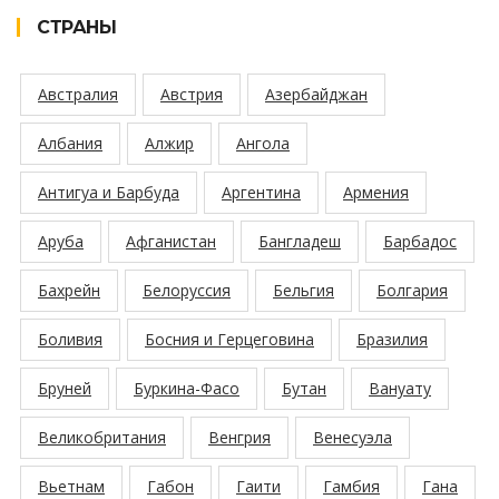
СТРАНЫ
Австралия
Австрия
Азербайджан
Албания
Алжир
Ангола
Антигуа и Барбуда
Аргентина
Армения
Аруба
Афганистан
Бангладеш
Барбадос
Бахрейн
Белоруссия
Бельгия
Болгария
Боливия
Босния и Герцеговина
Бразилия
Бруней
Буркина-Фасо
Бутан
Вануату
Великобритания
Венгрия
Венесуэла
Вьетнам
Габон
Гаити
Гамбия
Гана