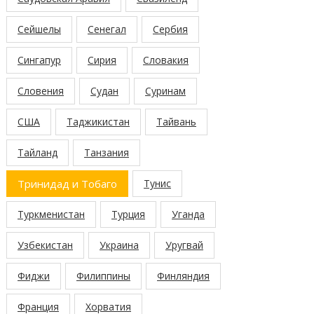
Сейшелы
Сенегал
Сербия
Сингапур
Сирия
Словакия
Словения
Судан
Суринам
США
Таджикистан
Тайвань
Тайланд
Танзания
Тринидад и Тобаго
Тунис
Туркменистан
Турция
Уганда
Узбекистан
Украина
Уругвай
Фиджи
Филиппины
Финляндия
Франция
Хорватия