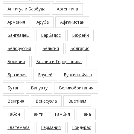
Антигуа и Барбуда
Аргентина
Армения
Аруба
Афганистан
Бангладеш
Барбадос
Бахрейн
Белоруссия
Бельгия
Болгария
Боливия
Босния и Герцеговина
Бразилия
Бруней
Буркина-Фасо
Бутан
Вануату
Великобритания
Венгрия
Венесуэла
Вьетнам
Габон
Гаити
Гамбия
Гана
Гватемала
Германия
Гондурас