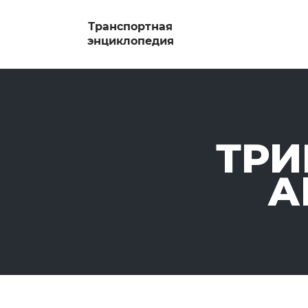
ТРИ
А