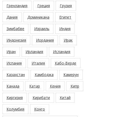
Гренландия
Греция
Грузия
Дания
Доминикана
Египет
Зимбабве
Израиль
Индия
Индонезия
Иордания
Ирак
Иран
Ирландия
Исландия
Испания
Италия
Кабо-Верде
Казахстан
Камбоджа
Камерун
Канада
Катар
Кения
Кипр
Киргизия
Кирибати
Китай
Колумбия
Конго