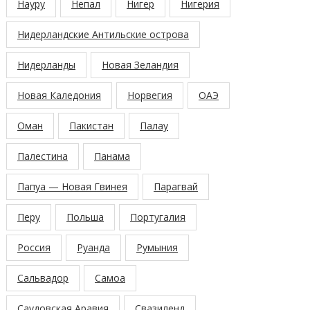
Науру
Непал
Нигер
Нигерия
Нидерландские Антильские острова
Нидерланды
Новая Зеландия
Новая Каледония
Норвегия
ОАЭ
Оман
Пакистан
Палау
Палестина
Панама
Папуа — Новая Гвинея
Парагвай
Перу
Польша
Португалия
Россия
Руанда
Румыния
Сальвадор
Самоа
Саудовская Аравия
Свазиленд