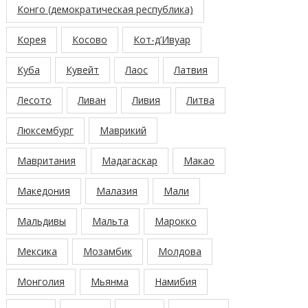
Конго (демократическая республика)
Корея
Косово
Кот-д’Ивуар
Куба
Кувейт
Лаос
Латвия
Лесото
Ливан
Ливия
Литва
Люксембург
Маврикий
Мавритания
Мадагаскар
Макао
Македония
Малазия
Мали
Мальдивы
Мальта
Марокко
Мексика
Мозамбик
Молдова
Монголия
Мьянма
Намибия