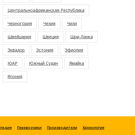
Центральноафриканская Республика
Черногория
Чехия
Чили
Швейцария
Швеция
Шри-Ланка
Эквадор
Эстония
Эфиопия
ЮАР
Южный Судан
Ямайка
Япония
опедия
Перевозчики
Производители
Хронология