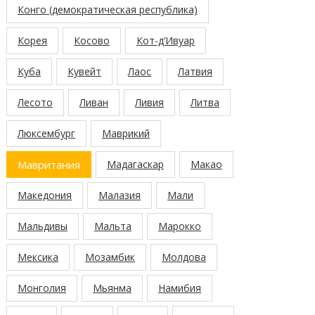
Конго (демократическая республика)
Корея
Косово
Кот-д’Ивуар
Куба
Кувейт
Лаос
Латвия
Лесото
Ливан
Ливия
Литва
Люксембург
Маврикий
Мавритания
Мадагаскар
Макао
Македония
Малазия
Мали
Мальдивы
Мальта
Марокко
Мексика
Мозамбик
Молдова
Монголия
Мьянма
Намибия