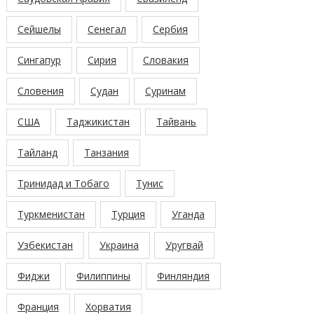
Сейшелы
Сенегал
Сербия
Сингапур
Сирия
Словакия
Словения
Судан
Суринам
США
Таджикистан
Тайвань
Тайланд
Танзания
Тринидад и Тобаго
Тунис
Туркменистан
Турция
Уганда
Узбекистан
Украина
Уругвай
Фиджи
Филиппины
Финляндия
Франция
Хорватия