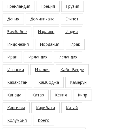
Гренландия
Греция
Грузия
Дания
Доминикана
Египет
Зимбабве
Израиль
Индия
Индонезия
Иордания
Ирак
Иран
Ирландия
Исландия
Испания
Италия
Кабо-Верде
Казахстан
Камбоджа
Камерун
Канада
Катар
Кения
Кипр
Киргизия
Кирибати
Китай
Колумбия
Конго