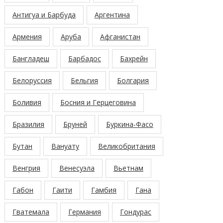
Антигуа и Барбуда
Аргентина
Армения
Аруба
Афганистан
Бангладеш
Барбадос
Бахрейн
Белоруссия
Бельгия
Болгария
Боливия
Босния и Герцеговина
Бразилия
Бруней
Буркина-Фасо
Бутан
Вануату
Великобритания
Венгрия
Венесуэла
Вьетнам
Габон
Гаити
Гамбия
Гана
Гватемала
Германия
Гондурас