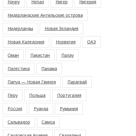
Науру
Непал
Нигер
Нигерия
Нидерландские Антильские острова
Нидерланды
Новая Зеландия
Новая Каледония
Норвегия
ОАЭ
Оман
Пакистан
Палау
Палестина
Панама
Папуа — Новая Гвинея
Парагвай
Перу
Польша
Португалия
Россия
Руанда
Румыния
Сальвадор
Самоа
Саудовская Аравия
Свазиленд