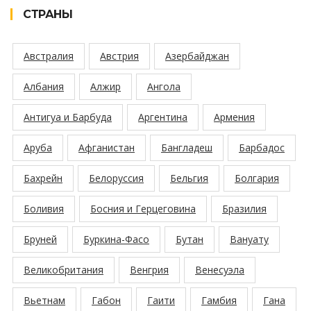
СТРАНЫ
Австралия
Австрия
Азербайджан
Албания
Алжир
Ангола
Антигуа и Барбуда
Аргентина
Армения
Аруба
Афганистан
Бангладеш
Барбадос
Бахрейн
Белоруссия
Бельгия
Болгария
Боливия
Босния и Герцеговина
Бразилия
Бруней
Буркина-Фасо
Бутан
Вануату
Великобритания
Венгрия
Венесуэла
Вьетнам
Габон
Гаити
Гамбия
Гана