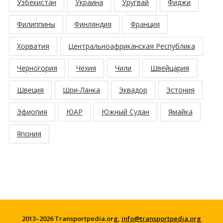
Узбекистан
Украина
Уругвай
Фиджи
Филиппины
Финляндия
Франция
Хорватия
Центральноафриканская Республика
Черногория
Чехия
Чили
Швейцария
Швеция
Шри-Ланка
Эквадор
Эстония
Эфиопия
ЮАР
Южный Судан
Ямайка
Япония
2013–2026 Transportpedia.org,
info@transportpedia.org