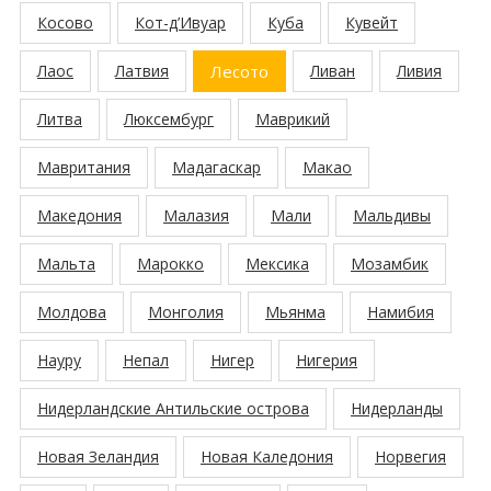
Косово
Кот-д’Ивуар
Куба
Кувейт
Лаос
Латвия
Лесото
Ливан
Ливия
Литва
Люксембург
Маврикий
Мавритания
Мадагаскар
Макао
Македония
Малазия
Мали
Мальдивы
Мальта
Марокко
Мексика
Мозамбик
Молдова
Монголия
Мьянма
Намибия
Науру
Непал
Нигер
Нигерия
Нидерландские Антильские острова
Нидерланды
Новая Зеландия
Новая Каледония
Норвегия