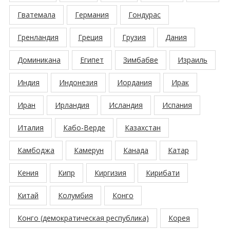
Гватемала
Германия
Гондурас
Гренландия
Греция
Грузия
Дания
Доминикана
Египет
Зимбабве
Израиль
Индия
Индонезия
Иордания
Ирак
Иран
Ирландия
Исландия
Испания
Италия
Кабо-Верде
Казахстан
Камбоджа
Камерун
Канада
Катар
Кения
Кипр
Киргизия
Кирибати
Китай
Колумбия
Конго
Конго (демократическая республика)
Корея