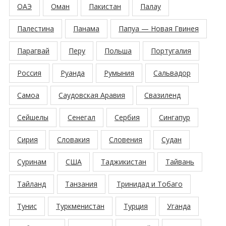
ОАЭ
Оман
Пакистан
Палау
Палестина
Панама
Папуа — Новая Гвинея
Парагвай
Перу
Польша
Португалия
Россия
Руанда
Румыния
Сальвадор
Самоа
Саудовская Аравия
Свазиленд
Сейшелы
Сенегал
Сербия
Сингапур
Сирия
Словакия
Словения
Судан
Суринам
США
Таджикистан
Тайвань
Тайланд
Танзания
Тринидад и Тобаго
Тунис
Туркменистан
Турция
Уганда