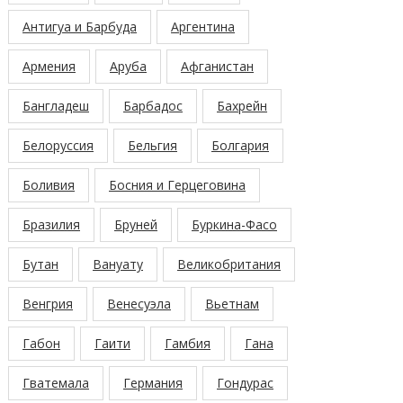
Антигуа и Барбуда
Аргентина
Армения
Аруба
Афганистан
Бангладеш
Барбадос
Бахрейн
Белоруссия
Бельгия
Болгария
Боливия
Босния и Герцеговина
Бразилия
Бруней
Буркина-Фасо
Бутан
Вануату
Великобритания
Венгрия
Венесуэла
Вьетнам
Габон
Гаити
Гамбия
Гана
Гватемала
Германия
Гондурас