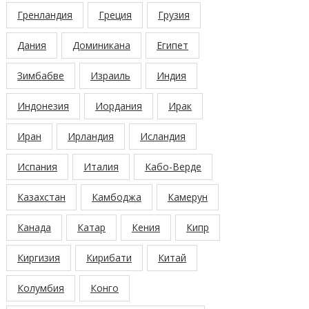
Гренландия
Греция
Грузия
Дания
Доминикана
Египет
Зимбабве
Израиль
Индия
Индонезия
Иордания
Ирак
Иран
Ирландия
Исландия
Испания
Италия
Кабо-Верде
Казахстан
Камбоджа
Камерун
Канада
Катар
Кения
Кипр
Киргизия
Кирибати
Китай
Колумбия
Конго