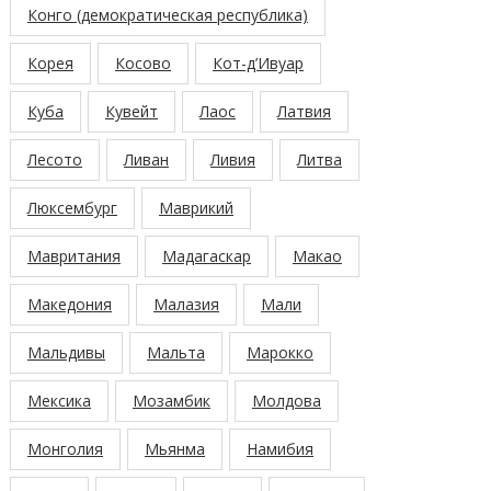
Конго (демократическая республика)
Корея
Косово
Кот-д’Ивуар
Куба
Кувейт
Лаос
Латвия
Лесото
Ливан
Ливия
Литва
Люксембург
Маврикий
Мавритания
Мадагаскар
Макао
Македония
Малазия
Мали
Мальдивы
Мальта
Марокко
Мексика
Мозамбик
Молдова
Монголия
Мьянма
Намибия