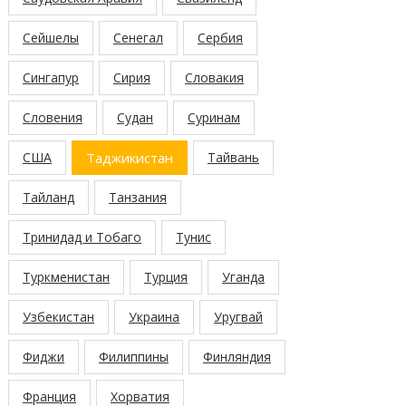
Сейшелы
Сенегал
Сербия
Сингапур
Сирия
Словакия
Словения
Судан
Суринам
США
Таджикистан
Тайвань
Тайланд
Танзания
Тринидад и Тобаго
Тунис
Туркменистан
Турция
Уганда
Узбекистан
Украина
Уругвай
Фиджи
Филиппины
Финляндия
Франция
Хорватия