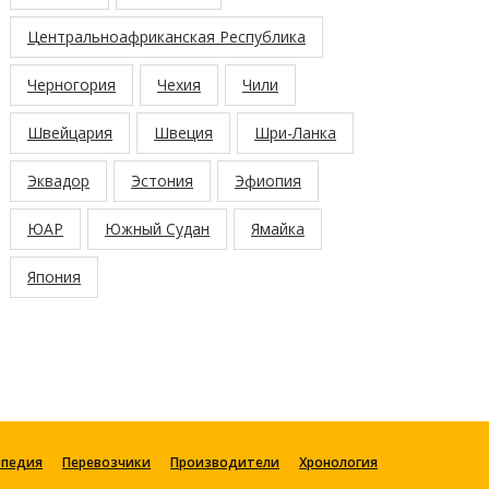
Центральноафриканская Республика
Черногория
Чехия
Чили
Швейцария
Швеция
Шри-Ланка
Эквадор
Эстония
Эфиопия
ЮАР
Южный Судан
Ямайка
Япония
опедия
Перевозчики
Производители
Хронология