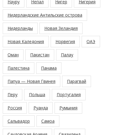
Науру
Непал
Нигер
Нигерия
Нидерландские Антильские острова
Нидерланды
Новая Зеландия
Новая Каледония
Норвегия
ОАЭ
Оман
Пакистан
Палау
Палестина
Панама
Папуа — Новая Гвинея
Парагвай
Перу
Польша
Португалия
Россия
Руанда
Румыния
Сальвадор
Самоа
Саудовская Аравия
Свазиленд