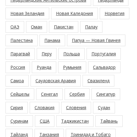
Новая Зеландия
Новая Каледония
Норвегия
ОАЭ
Оман
Пакистан
Палау
Палестина
Панама
Папуа — Новая Гвинея
Парагвай
Перу
Польша
Португалия
Россия
Руанда
Румыния
Сальвадор
Самоа
Саудовская Аравия
Свазиленд
Сейшелы
Сенегал
Сербия
Сингапур
Сирия
Словакия
Словения
Судан
Суринам
США
Таджикистан
Тайвань
Тайланд
Танзания
Тринидад и Тобаго