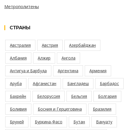
Метрополитены
СТРАНЫ
Австралия
Австрия
Азербайджан
Албания
Алжир
Ангола
Антигуа и Барбуда
Аргентина
Армения
Аруба
Афганистан
Бангладеш
Барбадос
Бахрейн
Белоруссия
Бельгия
Болгария
Боливия
Босния и Герцеговина
Бразилия
Бруней
Буркина-Фасо
Бутан
Вануату