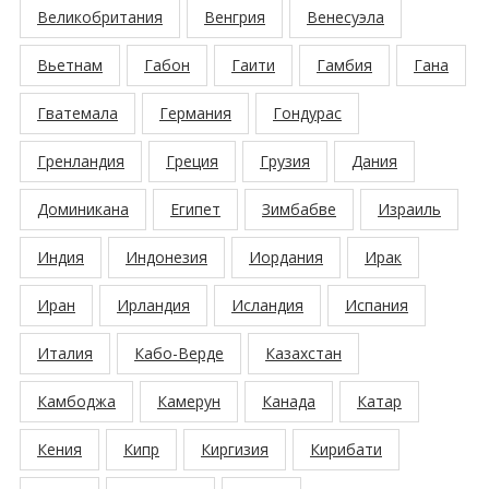
Великобритания
Венгрия
Венесуэла
Вьетнам
Габон
Гаити
Гамбия
Гана
Гватемала
Германия
Гондурас
Гренландия
Греция
Грузия
Дания
Доминикана
Египет
Зимбабве
Израиль
Индия
Индонезия
Иордания
Ирак
Иран
Ирландия
Исландия
Испания
Италия
Кабо-Верде
Казахстан
Камбоджа
Камерун
Канада
Катар
Кения
Кипр
Киргизия
Кирибати