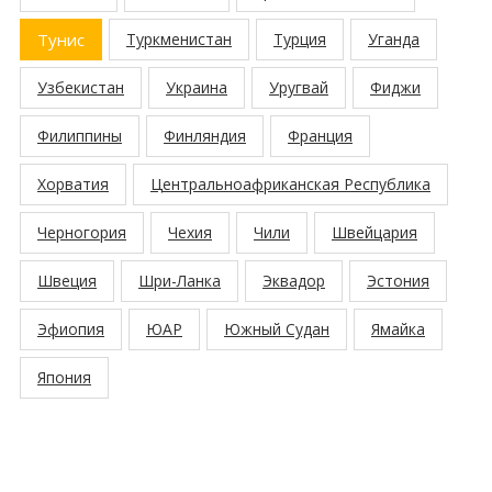
Тунис
Туркменистан
Турция
Уганда
Узбекистан
Украина
Уругвай
Фиджи
Филиппины
Финляндия
Франция
Хорватия
Центральноафриканская Республика
Черногория
Чехия
Чили
Швейцария
Швеция
Шри-Ланка
Эквадор
Эстония
Эфиопия
ЮАР
Южный Судан
Ямайка
Япония