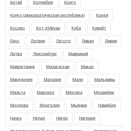
Китай
Колумбия
Конго
Конго (демократическая республика)
Корея
Косово
Кот-д’Ивуар
Куба
Кувейт
Лаос
Латвия
Лесото
Ливан
Ливия
Литва
Люксембург
Маврикий
Мавритания
Мадагаскар
Макао
Македония
Малазия
Мали
Мальдивы
Мальта
Марокко
Мексика
Мозамбик
Молдова
Монголия
Мьянма
Намибия
Науру
Непал
Нигер
Нигерия
Нидерландские Антильские острова
Нидерланды