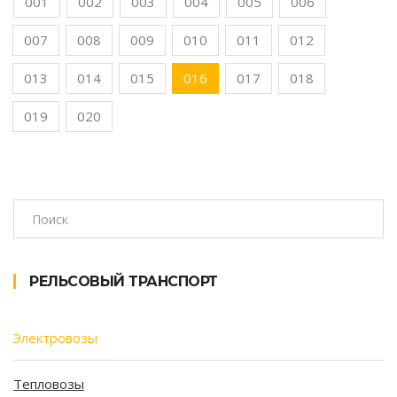
001
002
003
004
005
006
007
008
009
010
011
012
013
014
015
016
017
018
019
020
РЕЛЬСОВЫЙ ТРАНСПОРТ
Электровозы
Тепловозы