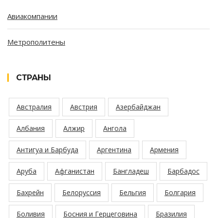
Авиакомпании
Метрополитены
СТРАНЫ
Австралия
Австрия
Азербайджан
Албания
Алжир
Ангола
Антигуа и Барбуда
Аргентина
Армения
Аруба
Афганистан
Бангладеш
Барбадос
Бахрейн
Белоруссия
Бельгия
Болгария
Боливия
Босния и Герцеговина
Бразилия