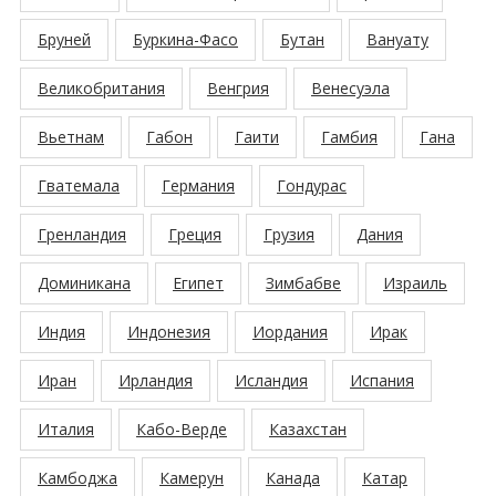
Бруней
Буркина-Фасо
Бутан
Вануату
Великобритания
Венгрия
Венесуэла
Вьетнам
Габон
Гаити
Гамбия
Гана
Гватемала
Германия
Гондурас
Гренландия
Греция
Грузия
Дания
Доминикана
Египет
Зимбабве
Израиль
Индия
Индонезия
Иордания
Ирак
Иран
Ирландия
Исландия
Испания
Италия
Кабо-Верде
Казахстан
Камбоджа
Камерун
Канада
Катар