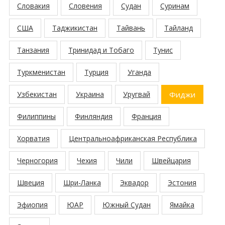
Словакия
Словения
Судан
Суринам
США
Таджикистан
Тайвань
Тайланд
Танзания
Тринидад и Тобаго
Тунис
Туркменистан
Турция
Уганда
Узбекистан
Украина
Уругвай
Фиджи
Филиппины
Финляндия
Франция
Хорватия
Центральноафриканская Республика
Черногория
Чехия
Чили
Швейцария
Швеция
Шри-Ланка
Эквадор
Эстония
Эфиопия
ЮАР
Южный Судан
Ямайка