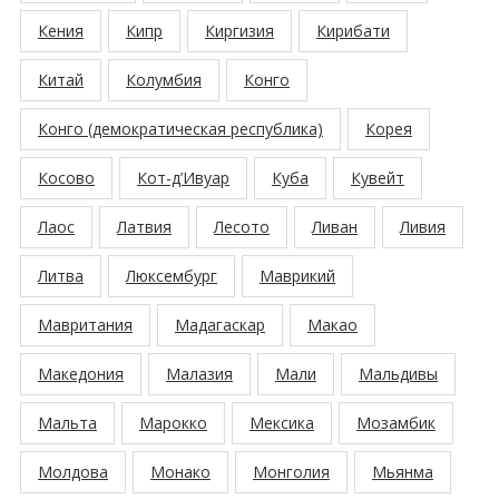
Кения
Кипр
Киргизия
Кирибати
Китай
Колумбия
Конго
Конго (демократическая республика)
Корея
Косово
Кот-д’Ивуар
Куба
Кувейт
Лаос
Латвия
Лесото
Ливан
Ливия
Литва
Люксембург
Маврикий
Мавритания
Мадагаскар
Макао
Македония
Малазия
Мали
Мальдивы
Мальта
Марокко
Мексика
Мозамбик
Молдова
Монако
Монголия
Мьянма