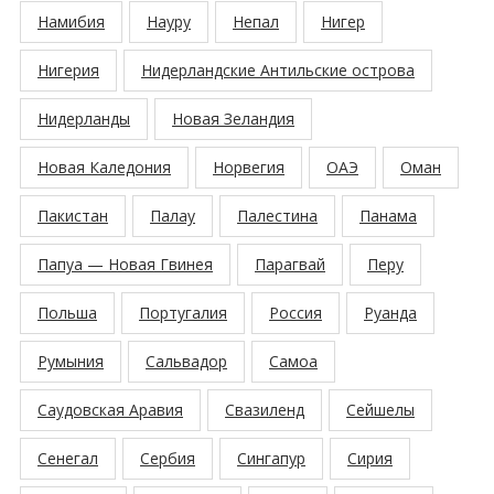
Намибия
Науру
Непал
Нигер
Нигерия
Нидерландские Антильские острова
Нидерланды
Новая Зеландия
Новая Каледония
Норвегия
ОАЭ
Оман
Пакистан
Палау
Палестина
Панама
Папуа — Новая Гвинея
Парагвай
Перу
Польша
Португалия
Россия
Руанда
Румыния
Сальвадор
Самоа
Саудовская Аравия
Свазиленд
Сейшелы
Сенегал
Сербия
Сингапур
Сирия