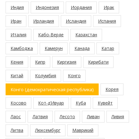
Индия
Индонезия
Иордания
Ирак
Иран
Ирландия
Исландия
Испания
Италия
Кабо-Верде
Казахстан
Камбоджа
Камерун
Канада
Катар
Кения
Кипр
Киргизия
Кирибати
Китай
Колумбия
Конго
Конго (демократическая республика)
Корея
Косово
Кот-д’Ивуар
Куба
Кувейт
Лаос
Латвия
Лесото
Ливан
Ливия
Литва
Люксембург
Маврикий