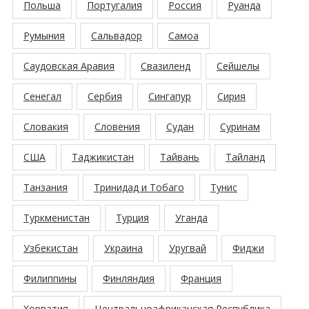
Польша
Португалия
Россия
Руанда
Румыния
Сальвадор
Самоа
Саудовская Аравия
Свазиленд
Сейшелы
Сенегал
Сербия
Сингапур
Сирия
Словакия
Словения
Судан
Суринам
США
Таджикистан
Тайвань
Тайланд
Танзания
Тринидад и Тобаго
Тунис
Туркменистан
Турция
Уганда
Узбекистан
Украина
Уругвай
Фиджи
Филиппины
Финляндия
Франция
Хорватия
Центральноафриканская Республика