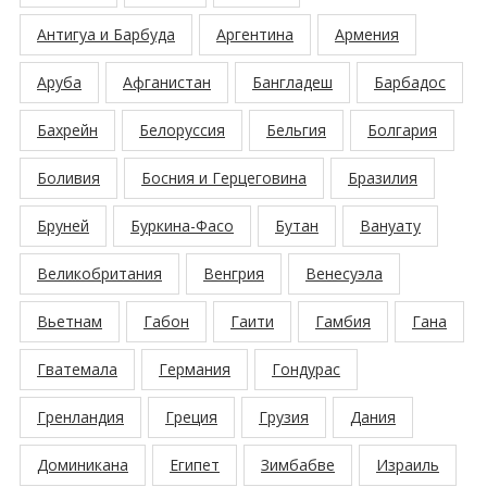
Антигуа и Барбуда
Аргентина
Армения
Аруба
Афганистан
Бангладеш
Барбадос
Бахрейн
Белоруссия
Бельгия
Болгария
Боливия
Босния и Герцеговина
Бразилия
Бруней
Буркина-Фасо
Бутан
Вануату
Великобритания
Венгрия
Венесуэла
Вьетнам
Габон
Гаити
Гамбия
Гана
Гватемала
Германия
Гондурас
Гренландия
Греция
Грузия
Дания
Доминикана
Египет
Зимбабве
Израиль