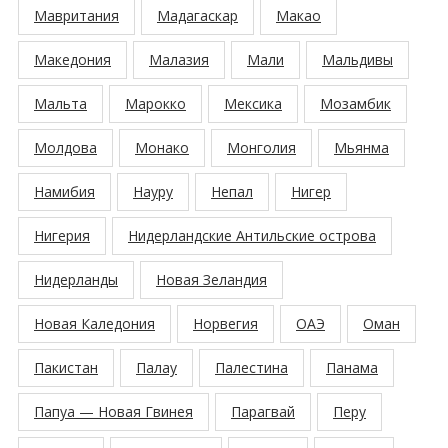
Мавритания
Мадагаскар
Макао
Македония
Малазия
Мали
Мальдивы
Мальта
Марокко
Мексика
Мозамбик
Молдова
Монако
Монголия
Мьянма
Намибия
Науру
Непал
Нигер
Нигерия
Нидерландские Антильские острова
Нидерланды
Новая Зеландия
Новая Каледония
Норвегия
ОАЭ
Оман
Пакистан
Палау
Палестина
Панама
Папуа — Новая Гвинея
Парагвай
Перу