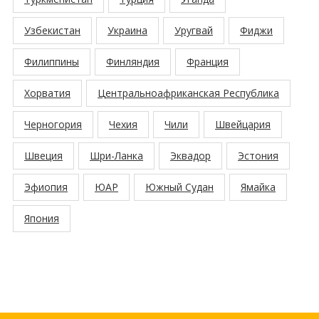
Узбекистан
Украина
Уругвай
Фиджи
Филиппины
Финляндия
Франция
Хорватия
Центральноафриканская Республика
Черногория
Чехия
Чили
Швейцария
Швеция
Шри-Ланка
Эквадор
Эстония
Эфиопия
ЮАР
Южный Судан
Ямайка
Япония