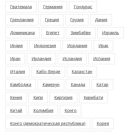
Гватемала
Германия
Гондурас
Гренландия
Греция
Грузия
Дания
Доминикана
Египет
Зимбабве
Израиль
Индия
Индонезия
Иордания
Ирак
Иран
Ирландия
Исландия
Испания
Италия
Кабо-Верде
Казахстан
Камбоджа
Камерун
Канада
Катар
Кения
Кипр
Киргизия
Кирибати
Китай
Колумбия
Конго
Конго (демократическая республика)
Корея