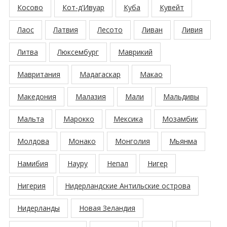
Косово
Кот-д’Ивуар
Куба
Кувейт
Лаос
Латвия
Лесото
Ливан
Ливия
Литва
Люксембург
Маврикий
Мавритания
Мадагаскар
Макао
Македония
Малазия
Мали
Мальдивы
Мальта
Марокко
Мексика
Мозамбик
Молдова
Монако
Монголия
Мьянма
Намибия
Науру
Непал
Нигер
Нигерия
Нидерландские Антильские острова
Нидерланды
Новая Зеландия