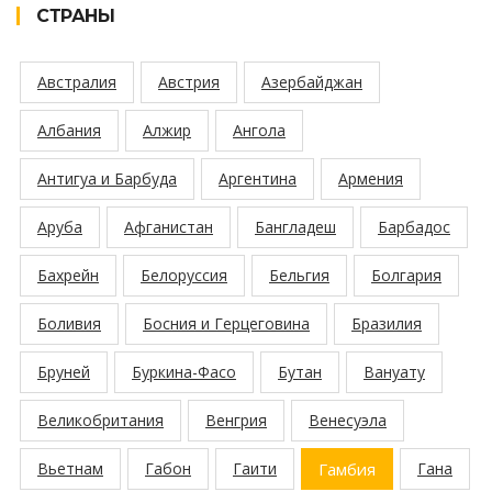
СТРАНЫ
Австралия
Австрия
Азербайджан
Албания
Алжир
Ангола
Антигуа и Барбуда
Аргентина
Армения
Аруба
Афганистан
Бангладеш
Барбадос
Бахрейн
Белоруссия
Бельгия
Болгария
Боливия
Босния и Герцеговина
Бразилия
Бруней
Буркина-Фасо
Бутан
Вануату
Великобритания
Венгрия
Венесуэла
Вьетнам
Габон
Гаити
Гамбия
Гана