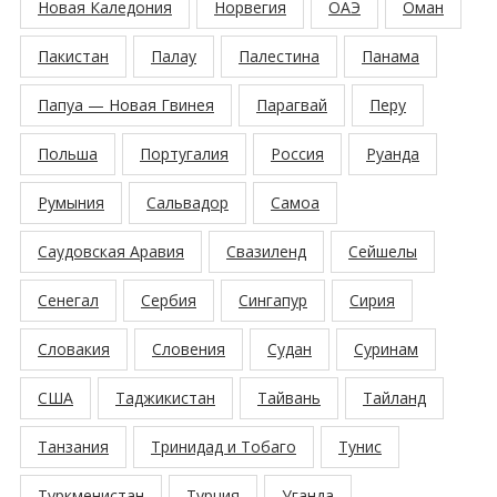
Новая Каледония
Норвегия
ОАЭ
Оман
Пакистан
Палау
Палестина
Панама
Папуа — Новая Гвинея
Парагвай
Перу
Польша
Португалия
Россия
Руанда
Румыния
Сальвадор
Самоа
Саудовская Аравия
Свазиленд
Сейшелы
Сенегал
Сербия
Сингапур
Сирия
Словакия
Словения
Судан
Суринам
США
Таджикистан
Тайвань
Тайланд
Танзания
Тринидад и Тобаго
Тунис
Туркменистан
Турция
Уганда