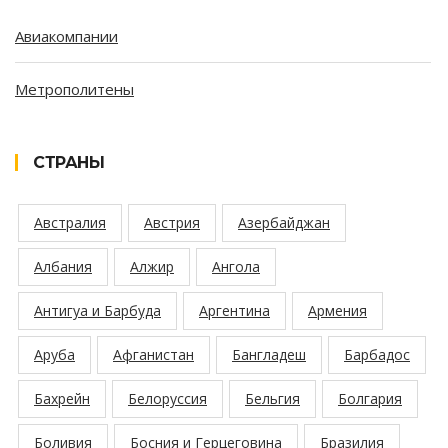
Авиакомпании
Метрополитены
СТРАНЫ
Австралия
Австрия
Азербайджан
Албания
Алжир
Ангола
Антигуа и Барбуда
Аргентина
Армения
Аруба
Афганистан
Бангладеш
Барбадос
Бахрейн
Белоруссия
Бельгия
Болгария
Боливия
Босния и Герцеговина
Бразилия