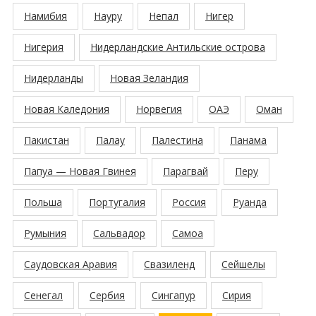
Намибия
Науру
Непал
Нигер
Нигерия
Нидерландские Антильские острова
Нидерланды
Новая Зеландия
Новая Каледония
Норвегия
ОАЭ
Оман
Пакистан
Палау
Палестина
Панама
Папуа — Новая Гвинея
Парагвай
Перу
Польша
Португалия
Россия
Руанда
Румыния
Сальвадор
Самоа
Саудовская Аравия
Свазиленд
Сейшелы
Сенегал
Сербия
Сингапур
Сирия