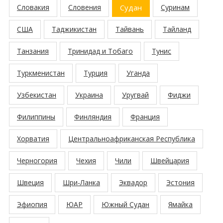
Словакия
Словения
Судан
Суринам
США
Таджикистан
Тайвань
Тайланд
Танзания
Тринидад и Тобаго
Тунис
Туркменистан
Турция
Уганда
Узбекистан
Украина
Уругвай
Фиджи
Филиппины
Финляндия
Франция
Хорватия
Центральноафриканская Республика
Черногория
Чехия
Чили
Швейцария
Швеция
Шри-Ланка
Эквадор
Эстония
Эфиопия
ЮАР
Южный Судан
Ямайка