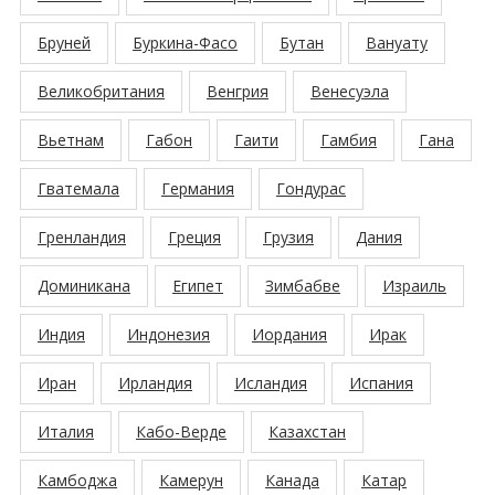
Бруней
Буркина-Фасо
Бутан
Вануату
Великобритания
Венгрия
Венесуэла
Вьетнам
Габон
Гаити
Гамбия
Гана
Гватемала
Германия
Гондурас
Гренландия
Греция
Грузия
Дания
Доминикана
Египет
Зимбабве
Израиль
Индия
Индонезия
Иордания
Ирак
Иран
Ирландия
Исландия
Испания
Италия
Кабо-Верде
Казахстан
Камбоджа
Камерун
Канада
Катар