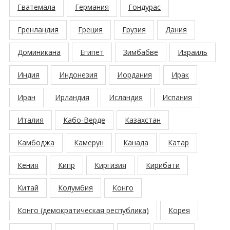
Гватемала
Германия
Гондурас
Гренландия
Греция
Грузия
Дания
Доминикана
Египет
Зимбабве
Израиль
Индия
Индонезия
Иордания
Ирак
Иран
Ирландия
Исландия
Испания
Италия
Кабо-Верде
Казахстан
Камбоджа
Камерун
Канада
Катар
Кения
Кипр
Киргизия
Кирибати
Китай
Колумбия
Конго
Конго (демократическая республика)
Корея