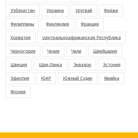
Узбекистан
Украина
Уругвай
Фиджи
Филиппины
Финляндия
Франция
Хорватия
Центральноафриканская Республика
Черногория
Чехия
Чили
Швейцария
Швеция
Шри-Ланка
Эквадор
Эстония
Эфиопия
ЮАР
Южный Судан
Ямайка
Япония