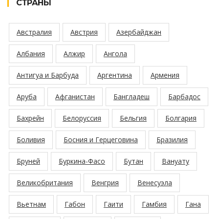
СТРАНЫ
Австралия
Австрия
Азербайджан
Албания
Алжир
Ангола
Антигуа и Барбуда
Аргентина
Армения
Аруба
Афганистан
Бангладеш
Барбадос
Бахрейн
Белоруссия
Бельгия
Болгария
Боливия
Босния и Герцеговина
Бразилия
Бруней
Буркина-Фасо
Бутан
Вануату
Великобритания
Венгрия
Венесуэла
Вьетнам
Габон
Гаити
Гамбия
Гана