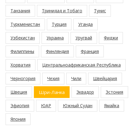
Танзания
Тринидад и Тобаго
Тунис
Туркменистан
Турция
Уганда
Узбекистан
Украина
Уругвай
Фиджи
Филиппины
Финляндия
Франция
Хорватия
Центральноафриканская Республика
Черногория
Чехия
Чили
Швейцария
Швеция
Шри-Ланка
Эквадор
Эстония
Эфиопия
ЮАР
Южный Судан
Ямайка
Япония