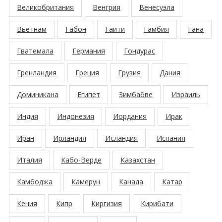
Великобритания
Венгрия
Венесуэла
Вьетнам
Габон
Гаити
Гамбия
Гана
Гватемала
Германия
Гондурас
Гренландия
Греция
Грузия
Дания
Доминикана
Египет
Зимбабве
Израиль
Индия
Индонезия
Иордания
Ирак
Иран
Ирландия
Исландия
Испания
Италия
Кабо-Верде
Казахстан
Камбоджа
Камерун
Канада
Катар
Кения
Кипр
Киргизия
Кирибати