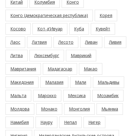
Китай
Колумбия
Конго
Конго (демократическая республика)
Корея
Косово
Кот-д’Ивуар
Куба
Кувейт
Лаос
Латвия
Лесото
Ливан
Ливия
Литва
Люксембург
Маврикий
Мавритания
Мадагаскар
Макао
Македония
Малазия
Мали
Мальдивы
Мальта
Марокко
Мексика
Мозамбик
Молдова
Монако
Монголия
Мьянма
Намибия
Науру
Непал
Нигер
Нигерия
Нидерландские Антильские острова