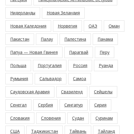
Нидерланды
Новая Зеландия
Новая Каледония
Норвегия
ОАЭ
Оман
Пакистан
Палау
Палестина
Панама
Папуа — Новая Гвинея
Парагвай
Перу
Польша
Португалия
Россия
Руанда
Румыния
Сальвадор
Самоа
Саудовская Аравия
Свазиленд
Сейшелы
Сенегал
Сербия
Сингапур
Сирия
Словакия
Словения
Судан
Суринам
США
Таджикистан
Тайвань
Тайланд