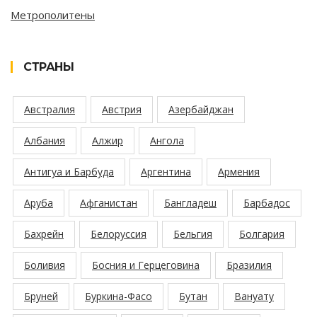
Метрополитены
СТРАНЫ
Австралия
Австрия
Азербайджан
Албания
Алжир
Ангола
Антигуа и Барбуда
Аргентина
Армения
Аруба
Афганистан
Бангладеш
Барбадос
Бахрейн
Белоруссия
Бельгия
Болгария
Боливия
Босния и Герцеговина
Бразилия
Бруней
Буркина-Фасо
Бутан
Вануату