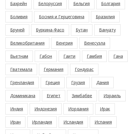
Бахрейн
Белоруссия
Бельгия
Болгария
Боливия
Босния и Герцеговина
Бразилия
Бруней
Буркина-Фасо
Бутан
Вануату
Великобритания
Венгрия
Венесуэла
Вьетнам
Габон
Гаити
Гамбия
Гана
Гватемала
Германия
Гондурас
Гренландия
Греция
Грузия
Дания
Доминикана
Египет
Зимбабве
Израиль
Индия
Индонезия
Иордания
Ирак
Иран
Ирландия
Исландия
Испания