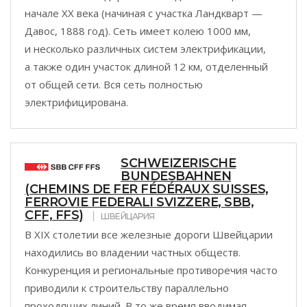
начале XX века (начиная с участка Ландкварт —
Давос, 1888 год). Сеть имеет колею 1000 мм,
и несколько различных систем электрификации,
а также один участок длиной 12 км, отделенный
от общей сети. Вся сеть полностью
электрифицирована.
SCHWEIZERISCHE
BUNDESBAHNEN
(CHEMINS DE FER FÉDÉRAUX SUISSES,
FERROVIE FEDERALI SVIZZERE, SBB,
CFF, FFS)
ШВЕЙЦАРИЯ
В XIX столетии все железные дороги Швейцарии
находились во владении частных обществ.
Конкуренция и региональные противоречия часто
приводили к строительству параллельно
проходящих линий. В то же время вводимая