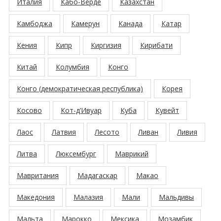
Италия
Кабо-Верде
Казахстан
Камбоджа
Камерун
Канада
Катар
Кения
Кипр
Киргизия
Кирибати
Китай
Колумбия
Конго
Конго (демократическая республика)
Корея
Косово
Кот-д’Ивуар
Куба
Кувейт
Лаос
Латвия
Лесото
Ливан
Ливия
Литва
Люксембург
Маврикий
Мавритания
Мадагаскар
Макао
Македония
Малазия
Мали
Мальдивы
Мальта
Марокко
Мексика
Мозамбик