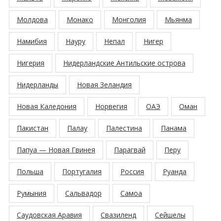
Молдова
Монако
Монголия
Мьянма
Намибия
Науру
Непал
Нигер
Нигерия
Нидерландские Антильские острова
Нидерланды
Новая Зеландия
Новая Каледония
Норвегия
ОАЭ
Оман
Пакистан
Палау
Палестина
Панама
Папуа — Новая Гвинея
Парагвай
Перу
Польша
Португалия
Россия
Руанда
Румыния
Сальвадор
Самоа
Саудовская Аравия
Свазиленд
Сейшелы