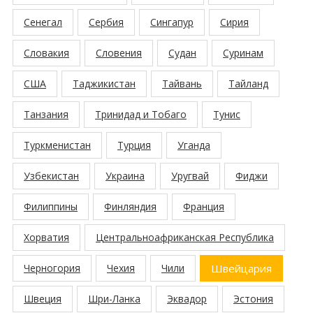
Сенегал
Сербия
Сингапур
Сирия
Словакия
Словения
Судан
Суринам
США
Таджикистан
Тайвань
Тайланд
Танзания
Тринидад и Тобаго
Тунис
Туркменистан
Турция
Уганда
Узбекистан
Украина
Уругвай
Фиджи
Филиппины
Финляндия
Франция
Хорватия
Центральноафриканская Республика
Черногория
Чехия
Чили
Швейцария
Швеция
Шри-Ланка
Эквадор
Эстония