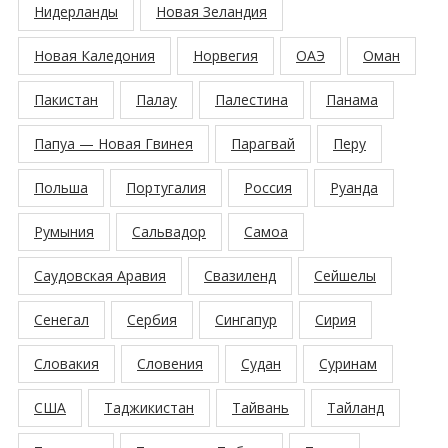
Нидерланды
Новая Зеландия
Новая Каледония
Норвегия
ОАЭ
Оман
Пакистан
Палау
Палестина
Панама
Папуа — Новая Гвинея
Парагвай
Перу
Польша
Португалия
Россия
Руанда
Румыния
Сальвадор
Самоа
Саудовская Аравия
Свазиленд
Сейшелы
Сенегал
Сербия
Сингапур
Сирия
Словакия
Словения
Судан
Суринам
США
Таджикистан
Тайвань
Тайланд