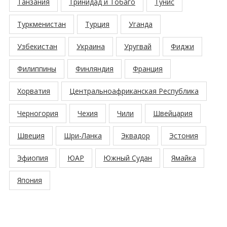
Танзания
Тринидад и Тобаго
Тунис
Туркменистан
Турция
Уганда
Узбекистан
Украина
Уругвай
Фиджи
Филиппины
Финляндия
Франция
Хорватия
Центральноафриканская Республика
Черногория
Чехия
Чили
Швейцария
Швеция
Шри-Ланка
Эквадор
Эстония
Эфиопия
ЮАР
Южный Судан
Ямайка
Япония