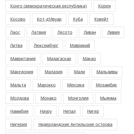
Конго (демократическая республика)
Корея
Косово
Кот-д’Ивуар
Куба
Кувейт
Лаос
Латвия
Лесото
Ливан
Ливия
Литва
Люксембург
Маврикий
Мавритания
Мадагаскар
Макао
Македония
Малазия
Мали
Мальдивы
Мальта
Марокко
Мексика
Мозамбик
Молдова
Монако
Монголия
Мьянма
Намибия
Науру
Непал
Нигер
Нигерия
Нидерландские Антильские острова