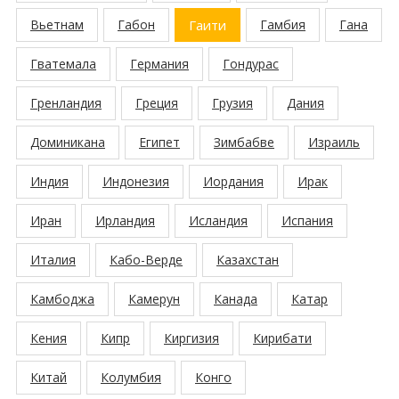
Вьетнам
Габон
Гаити
Гамбия
Гана
Гватемала
Германия
Гондурас
Гренландия
Греция
Грузия
Дания
Доминикана
Египет
Зимбабве
Израиль
Индия
Индонезия
Иордания
Ирак
Иран
Ирландия
Исландия
Испания
Италия
Кабо-Верде
Казахстан
Камбоджа
Камерун
Канада
Катар
Кения
Кипр
Киргизия
Кирибати
Китай
Колумбия
Конго