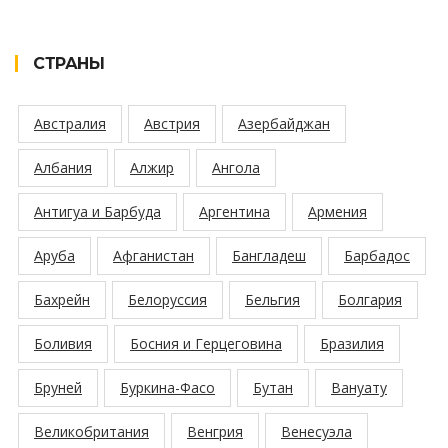
СТРАНЫ
Австралия
Австрия
Азербайджан
Албания
Алжир
Ангола
Антигуа и Барбуда
Аргентина
Армения
Аруба
Афганистан
Бангладеш
Барбадос
Бахрейн
Белоруссия
Бельгия
Болгария
Боливия
Босния и Герцеговина
Бразилия
Бруней
Буркина-Фасо
Бутан
Вануату
Великобритания
Венгрия
Венесуэла