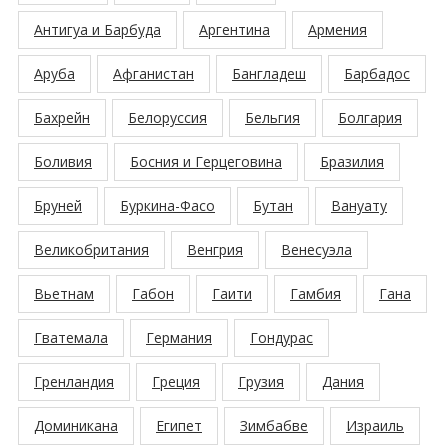
Антигуа и Барбуда
Аргентина
Армения
Аруба
Афганистан
Бангладеш
Барбадос
Бахрейн
Белоруссия
Бельгия
Болгария
Боливия
Босния и Герцеговина
Бразилия
Бруней
Буркина-Фасо
Бутан
Вануату
Великобритания
Венгрия
Венесуэла
Вьетнам
Габон
Гаити
Гамбия
Гана
Гватемала
Германия
Гондурас
Гренландия
Греция
Грузия
Дания
Доминикана
Египет
Зимбабве
Израиль