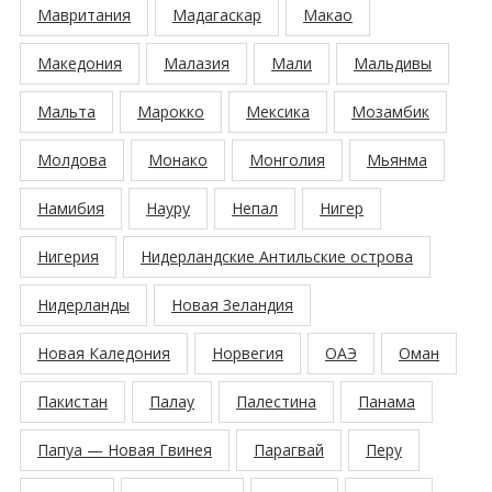
Мавритания
Мадагаскар
Макао
Македония
Малазия
Мали
Мальдивы
Мальта
Марокко
Мексика
Мозамбик
Молдова
Монако
Монголия
Мьянма
Намибия
Науру
Непал
Нигер
Нигерия
Нидерландские Антильские острова
Нидерланды
Новая Зеландия
Новая Каледония
Норвегия
ОАЭ
Оман
Пакистан
Палау
Палестина
Панама
Папуа — Новая Гвинея
Парагвай
Перу