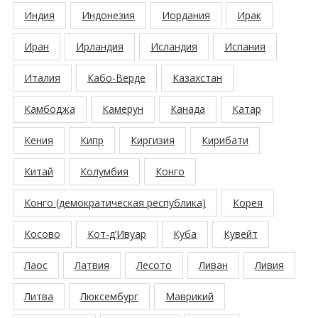
Индия
Индонезия
Иордания
Ирак
Иран
Ирландия
Исландия
Испания
Италия
Кабо-Верде
Казахстан
Камбоджа
Камерун
Канада
Катар
Кения
Кипр
Киргизия
Кирибати
Китай
Колумбия
Конго
Конго (демократическая республика)
Корея
Косово
Кот-д’Ивуар
Куба
Кувейт
Лаос
Латвия
Лесото
Ливан
Ливия
Литва
Люксембург
Маврикий