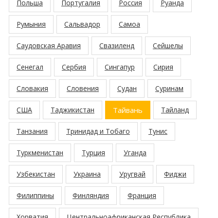
Польша
Португалия
Россия
Руанда
Румыния
Сальвадор
Самоа
Саудовская Аравия
Свазиленд
Сейшелы
Сенегал
Сербия
Сингапур
Сирия
Словакия
Словения
Судан
Суринам
США
Таджикистан
Тайвань
Тайланд
Танзания
Тринидад и Тобаго
Тунис
Туркменистан
Турция
Уганда
Узбекистан
Украина
Уругвай
Фиджи
Филиппины
Финляндия
Франция
Хорватия
Центральноафриканская Республика