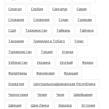
Сенегал
Сербия
Сингапур
Сирия
Словакия
Словения
Судан
Суринам
США
Таджикистан
Тайвань
Тайланд
Танзания
Тринидад и Тобаго
Тунис
Туркменистан
Турция
Уганда
Узбекистан
Украина
Уругвай
Фиджи
Филиппины
Финляндия
Франция
Хорватия
Центральноафриканская Республика
Черногория
Чехия
Чили
Швейцария
Швеция
Шри-Ланка
Эквадор
Эстония