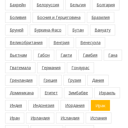
Бахрейн
Белоруссия
Бельгия
Болгария
Боливия
Босния и Герцеговина
Бразилия
Бруней
Буркина-Фасо
Бутан
Вануату
Великобритания
Венгрия
Венесуэла
Вьетнам
Габон
Гаити
Гамбия
Гана
Гватемала
Германия
Гондурас
Гренландия
Греция
Грузия
Дания
Доминикана
Египет
Зимбабве
Израиль
Индия
Индонезия
Иордания
Ирак
Иран
Ирландия
Исландия
Испания