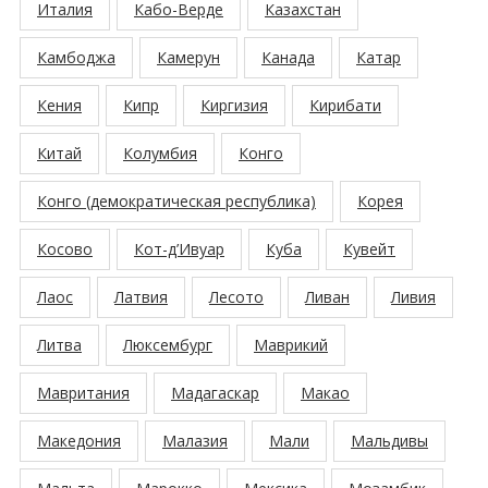
Италия
Кабо-Верде
Казахстан
Камбоджа
Камерун
Канада
Катар
Кения
Кипр
Киргизия
Кирибати
Китай
Колумбия
Конго
Конго (демократическая республика)
Корея
Косово
Кот-д’Ивуар
Куба
Кувейт
Лаос
Латвия
Лесото
Ливан
Ливия
Литва
Люксембург
Маврикий
Мавритания
Мадагаскар
Макао
Македония
Малазия
Мали
Мальдивы