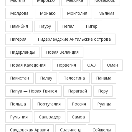
Мальта
Марокко
Мексика
Мозамбик
Молдова
Монако
Монголия
Мьянма
Намибия
Науру
Непал
Нигер
Нигерия
Нидерландские Антильские острова
Нидерланды
Новая Зеландия
Новая Каледония
Норвегия
ОАЭ
Оман
Пакистан
Палау
Палестина
Панама
Папуа — Новая Гвинея
Парагвай
Перу
Польша
Португалия
Россия
Руанда
Румыния
Сальвадор
Самоа
Саудовская Аравия
Свазиленд
Сейшелы