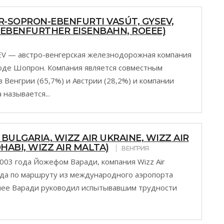
-SOPRON-EBENFURTI VASÚT, GYSEV,
EBENFURTHER EISENBAHN, ROEEE)
SEV — австро-венгерская железнодорожная компания
роде Шопрон. Компания является совместным
 Венгрии (65,7%) и Австрии (28,2%) и компании
 называется...
 BULGARIA, WIZZ AIR UKRAINE, WIZZ AIR
DHABI, WIZZ AIR MALTA)
ВЕНГРИЯ
003 года Йожефом Варади, компания Wizz Air
ода по маршруту из международного аэропорта
анее Варади руководил испытывавшим трудности