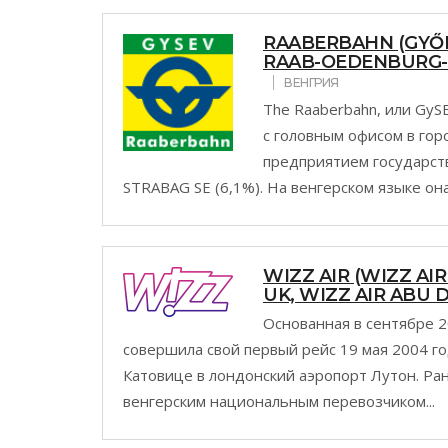
RAABERBAHN (GYŐR
RAAB-OEDENBURG-
ВЕНГРИЯ
The Raaberbahn, или Gy
с головным офисом в го
предприятием государств
STRABAG SE (6,1%). На венгерском языке она
WIZZ AIR (WIZZ AIR
UK, WIZZ AIR ABU 
Основанная в сентябре 2
совершила свой первый рейс 19 мая 2004 г
Катовице в лондонский аэропорт Лутон. Р
венгерским национальным перевозчиком...