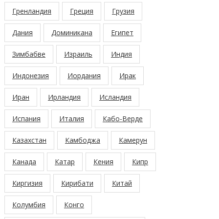
Гренландия
Греция
Грузия
Дания
Доминикана
Египет
Зимбабве
Израиль
Индия
Индонезия
Иордания
Ирак
Иран
Ирландия
Исландия
Испания
Италия
Кабо-Верде
Казахстан
Камбоджа
Камерун
Канада
Катар
Кения
Кипр
Киргизия
Кирибати
Китай
Колумбия
Конго