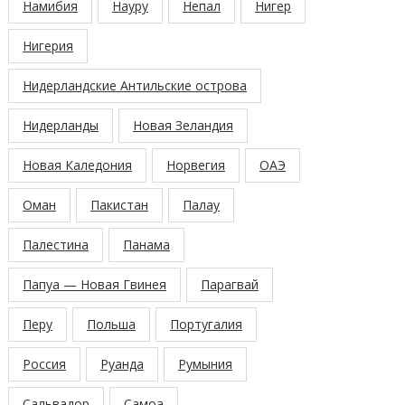
Намибия
Науру
Непал
Нигер
Нигерия
Нидерландские Антильские острова
Нидерланды
Новая Зеландия
Новая Каледония
Норвегия
ОАЭ
Оман
Пакистан
Палау
Палестина
Панама
Папуа — Новая Гвинея
Парагвай
Перу
Польша
Португалия
Россия
Руанда
Румыния
Сальвадор
Самоа