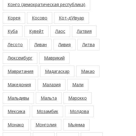
Конго (демократическая республика)
Корея
Косово
Кот-д’Ивуар
Куба
Кувейт
Лаос
Латвия
Лесото
Ливан
Ливия
Литва
Люксембург
Маврикий
Мавритания
Мадагаскар
Макао
Македония
Малазия
Мали
Мальдивы
Мальта
Марокко
Мексика
Мозамбик
Молдова
Монако
Монголия
Мьянма