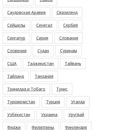
Саудовская Аравия
Свазиленд
Сейшелы
Сенегал
Сербия
Сингапур
Сирия
Словакия
Словения
Судан
Суринам
США
Таджикистан
Тайвань
Тайланд
Танзания
Тринидад и Тобаго
Тунис
Туркменистан
Турция
Уганда
Узбекистан
Украина
Уругвай
Фиджи
Филиппины
Финляндия