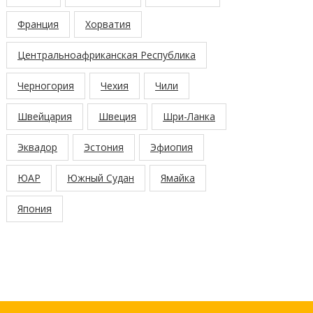
Франция
Хорватия
Центральноафриканская Республика
Черногория
Чехия
Чили
Швейцария
Швеция
Шри-Ланка
Эквадор
Эстония
Эфиопия
ЮАР
Южный Судан
Ямайка
Япония