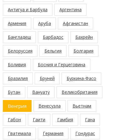
Антигуа и Барбуда
Аргентина
Армения
Аруба
Афганистан
Бангладеш
Барбадос
Бахрейн
Белоруссия
Бельгия
Болгария
Боливия
Босния и Герцеговина
Бразилия
Бруней
Буркина-Фасо
Бутан
Вануату
Великобритания
Венгрия
Венесуэла
Вьетнам
Габон
Гаити
Гамбия
Гана
Гватемала
Германия
Гондурас