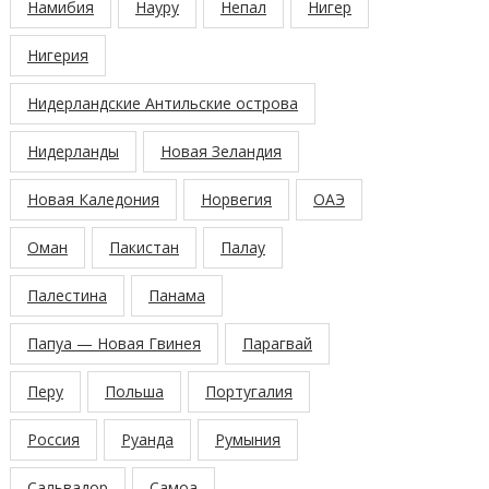
Намибия
Науру
Непал
Нигер
Нигерия
Нидерландские Антильские острова
Нидерланды
Новая Зеландия
Новая Каледония
Норвегия
ОАЭ
Оман
Пакистан
Палау
Палестина
Панама
Папуа — Новая Гвинея
Парагвай
Перу
Польша
Португалия
Россия
Руанда
Румыния
Сальвадор
Самоа