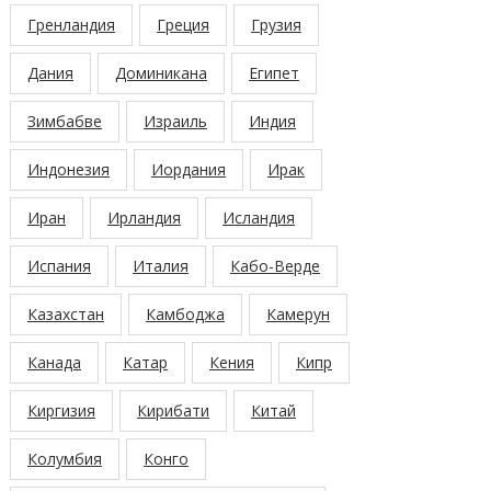
Гренландия
Греция
Грузия
Дания
Доминикана
Египет
Зимбабве
Израиль
Индия
Индонезия
Иордания
Ирак
Иран
Ирландия
Исландия
Испания
Италия
Кабо-Верде
Казахстан
Камбоджа
Камерун
Канада
Катар
Кения
Кипр
Киргизия
Кирибати
Китай
Колумбия
Конго