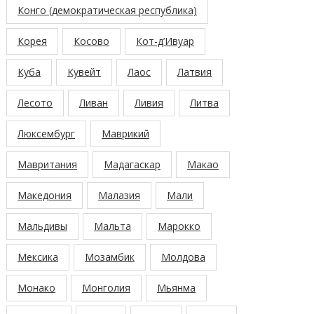
Конго (демократическая республика)
Корея
Косово
Кот-д’Ивуар
Куба
Кувейт
Лаос
Латвия
Лесото
Ливан
Ливия
Литва
Люксембург
Маврикий
Мавритания
Мадагаскар
Макао
Македония
Малазия
Мали
Мальдивы
Мальта
Марокко
Мексика
Мозамбик
Молдова
Монако
Монголия
Мьянма