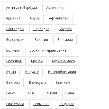
Антигуа и Барбуда
Аргентина
Армения
Аруба
Афганистан
Бангладеш
Барбадос
Бахрейн
Белоруссия
Бельгия
Болгария
Боливия
Босния и Герцеговина
Бразилия
Бруней
Буркина-Фасо
Бутан
Вануату
Великобритания
Венгрия
Венесуэла
Вьетнам
Габон
Гаити
Гамбия
Гана
Гватемала
Германия
Гондурас