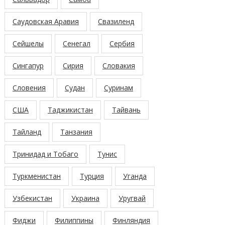
Саудовская Аравия
Свазиленд
Сейшелы
Сенегал
Сербия
Сингапур
Сирия
Словакия
Словения
Судан
Суринам
США
Таджикистан
Тайвань
Тайланд
Танзания
Тринидад и Тобаго
Тунис
Туркменистан
Турция
Уганда
Узбекистан
Украина
Уругвай
Фиджи
Филиппины
Финляндия