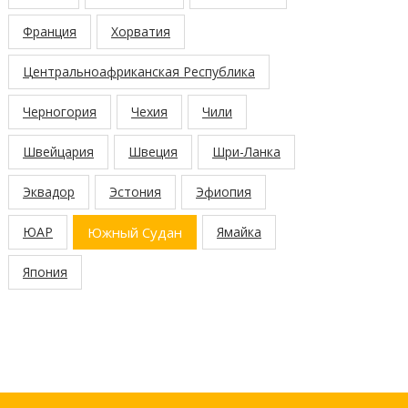
Франция
Хорватия
Центральноафриканская Республика
Черногория
Чехия
Чили
Швейцария
Швеция
Шри-Ланка
Эквадор
Эстония
Эфиопия
ЮАР
Южный Судан
Ямайка
Япония