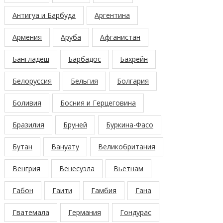
Антигуа и Барбуда
Аргентина
Армения
Аруба
Афганистан
Бангладеш
Барбадос
Бахрейн
Белоруссия
Бельгия
Болгария
Боливия
Босния и Герцеговина
Бразилия
Бруней
Буркина-Фасо
Бутан
Вануату
Великобритания
Венгрия
Венесуэла
Вьетнам
Габон
Гаити
Гамбия
Гана
Гватемала
Германия
Гондурас