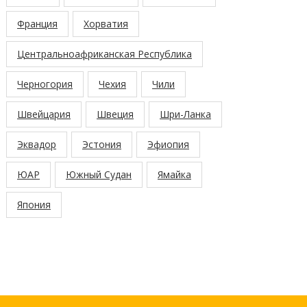
Франция
Хорватия
Центральноафриканская Республика
Черногория
Чехия
Чили
Швейцария
Швеция
Шри-Ланка
Эквадор
Эстония
Эфиопия
ЮАР
Южный Судан
Ямайка
Япония