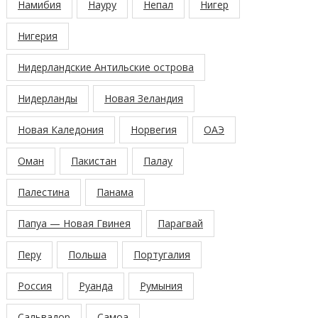
Намибия
Науру
Непал
Нигер
Нигерия
Нидерландские Антильские острова
Нидерланды
Новая Зеландия
Новая Каледония
Норвегия
ОАЭ
Оман
Пакистан
Палау
Палестина
Панама
Папуа — Новая Гвинея
Парагвай
Перу
Польша
Португалия
Россия
Руанда
Румыния
Сальвадор
Самоа