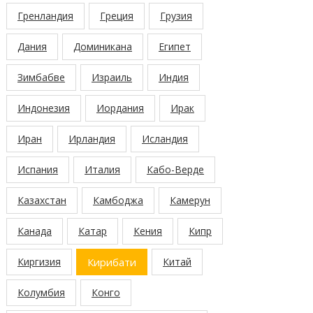
Гренландия
Греция
Грузия
Дания
Доминикана
Египет
Зимбабве
Израиль
Индия
Индонезия
Иордания
Ирак
Иран
Ирландия
Исландия
Испания
Италия
Кабо-Верде
Казахстан
Камбоджа
Камерун
Канада
Катар
Кения
Кипр
Киргизия
Кирибати
Китай
Колумбия
Конго