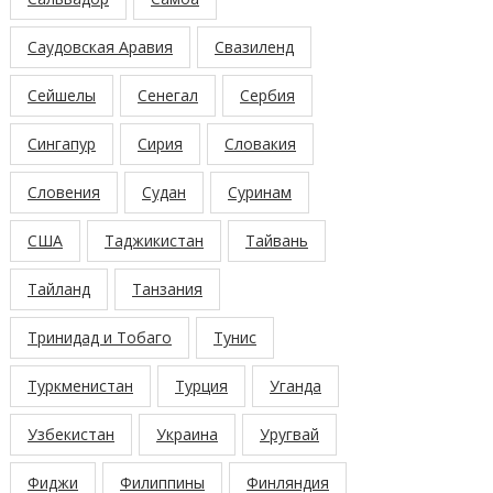
Саудовская Аравия
Свазиленд
Сейшелы
Сенегал
Сербия
Сингапур
Сирия
Словакия
Словения
Судан
Суринам
США
Таджикистан
Тайвань
Тайланд
Танзания
Тринидад и Тобаго
Тунис
Туркменистан
Турция
Уганда
Узбекистан
Украина
Уругвай
Фиджи
Филиппины
Финляндия