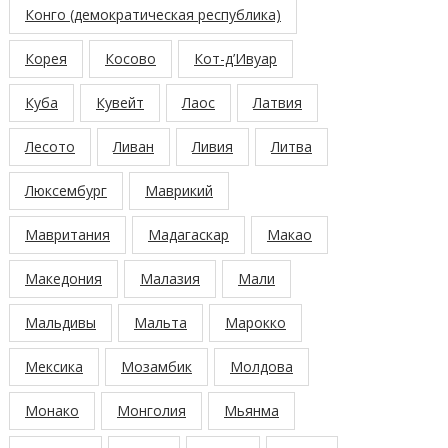
Конго (демократическая республика)
Корея
Косово
Кот-д’Ивуар
Куба
Кувейт
Лаос
Латвия
Лесото
Ливан
Ливия
Литва
Люксембург
Маврикий
Мавритания
Мадагаскар
Макао
Македония
Малазия
Мали
Мальдивы
Мальта
Марокко
Мексика
Мозамбик
Молдова
Монако
Монголия
Мьянма