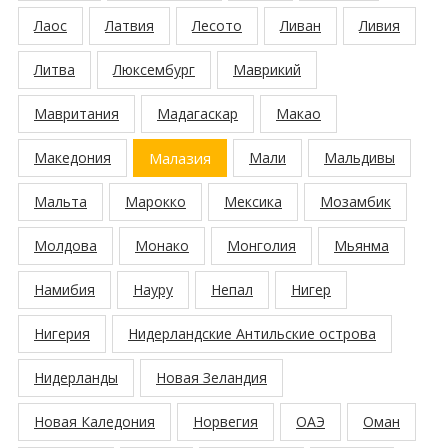
Лаос
Латвия
Лесото
Ливан
Ливия
Литва
Люксембург
Маврикий
Мавритания
Мадагаскар
Макао
Македония
Малазия
Мали
Мальдивы
Мальта
Марокко
Мексика
Мозамбик
Молдова
Монако
Монголия
Мьянма
Намибия
Науру
Непал
Нигер
Нигерия
Нидерландские Антильские острова
Нидерланды
Новая Зеландия
Новая Каледония
Норвегия
ОАЭ
Оман