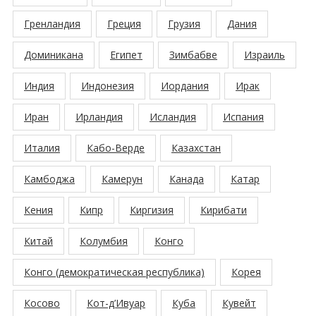
Гренландия
Греция
Грузия
Дания
Доминикана
Египет
Зимбабве
Израиль
Индия
Индонезия
Иордания
Ирак
Иран
Ирландия
Исландия
Испания
Италия
Кабо-Верде
Казахстан
Камбоджа
Камерун
Канада
Катар
Кения
Кипр
Киргизия
Кирибати
Китай
Колумбия
Конго
Конго (демократическая республика)
Корея
Косово
Кот-д’Ивуар
Куба
Кувейт