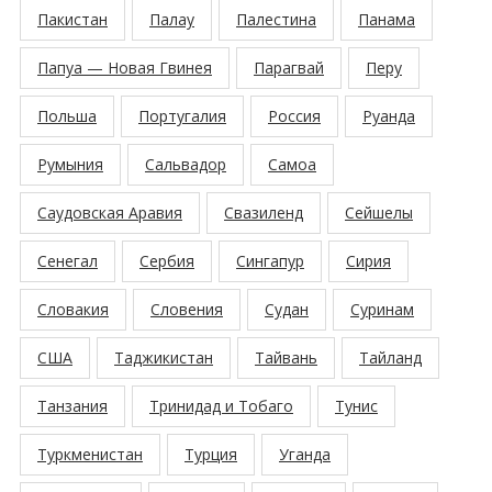
Пакистан
Палау
Палестина
Панама
Папуа — Новая Гвинея
Парагвай
Перу
Польша
Португалия
Россия
Руанда
Румыния
Сальвадор
Самоа
Саудовская Аравия
Свазиленд
Сейшелы
Сенегал
Сербия
Сингапур
Сирия
Словакия
Словения
Судан
Суринам
США
Таджикистан
Тайвань
Тайланд
Танзания
Тринидад и Тобаго
Тунис
Туркменистан
Турция
Уганда