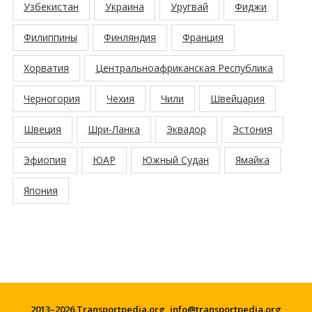
Узбекистан
Украина
Уругвай
Фиджи
Филиппины
Финляндия
Франция
Хорватия
Центральноафриканская Республика
Черногория
Чехия
Чили
Швейцария
Швеция
Шри-Ланка
Эквадор
Эстония
Эфиопия
ЮАР
Южный Судан
Ямайка
Япония
2013–2026 Transportpedia.org,
info@transportpedia.org