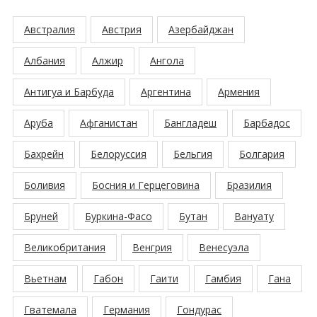
Австралия
Австрия
Азербайджан
Албания
Алжир
Ангола
Антигуа и Барбуда
Аргентина
Армения
Аруба
Афганистан
Бангладеш
Барбадос
Бахрейн
Белоруссия
Бельгия
Болгария
Боливия
Босния и Герцеговина
Бразилия
Бруней
Буркина-Фасо
Бутан
Вануату
Великобритания
Венгрия
Венесуэла
Вьетнам
Габон
Гаити
Гамбия
Гана
Гватемала
Германия
Гондурас