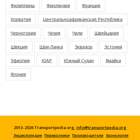
Филиппины
Финляндия
Франция
Хорватия
Центральноафриканская Республика
Черногория
Чехия
Чили
Швейцария
Швеция
Шри-Ланка
Эквадор
Эстония
Эфиопия
ЮАР
Южный Судан
Ямайка
Япония
2013–2026 Transportpedia.org,
info@transportpedia.org
Энциклопедия
Перевозчики
Производители
Хронология