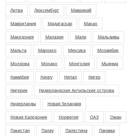
Литва
Люксембург
Маврикий
Мавритания
Мадагаскар
Макао
Македония
Малазия
Мали
Мальдивы
Мальта
Марокко
Мексика
Мозамбик
Молдова
Монако
Монголия
Мьянма
Намибия
Науру
Непал
Нигер
Нигерия
Нидерландские Антильские острова
Нидерланды
Новая Зеландия
Новая Каледония
Норвегия
ОАЭ
Оман
Пакистан
Палау
Палестина
Панама