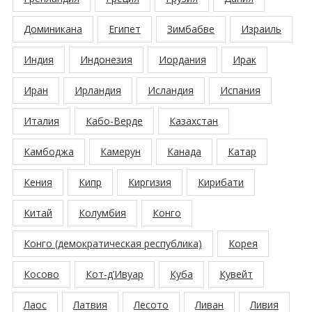
Доминикана
Египет
Зимбабве
Израиль
Индия
Индонезия
Иордания
Ирак
Иран
Ирландия
Исландия
Испания
Италия
Кабо-Верде
Казахстан
Камбоджа
Камерун
Канада
Катар
Кения
Кипр
Киргизия
Кирибати
Китай
Колумбия
Конго
Конго (демократическая республика)
Корея
Косово
Кот-д’Ивуар
Куба
Кувейт
Лаос
Латвия
Лесото
Ливан
Ливия