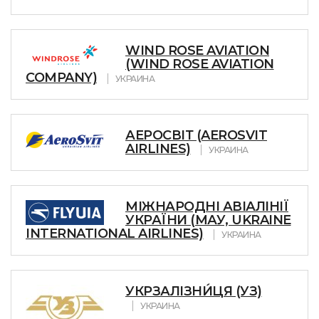
WIND ROSE AVIATION
(WIND ROSE AVIATION
COMPANY)
УКРАИНА
АЕРОСВІТ (AEROSVIT
AIRLINES)
УКРАИНА
МІЖНАРОДНІ АВІАЛІНІЇ
УКРАЇНИ (МАУ, UKRAINE
INTERNATIONAL AIRLINES)
УКРАИНА
УКРЗАЛІЗНИ́ЦЯ (УЗ)
УКРАИНА