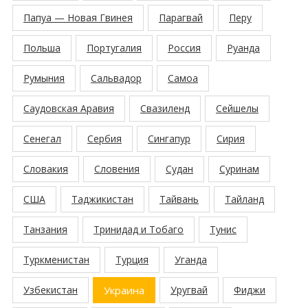
Папуа — Новая Гвинея
Парагвай
Перу
Польша
Португалия
Россия
Руанда
Румыния
Сальвадор
Самоа
Саудовская Аравия
Свазиленд
Сейшелы
Сенегал
Сербия
Сингапур
Сирия
Словакия
Словения
Судан
Суринам
США
Таджикистан
Тайвань
Тайланд
Танзания
Тринидад и Тобаго
Тунис
Туркменистан
Турция
Уганда
Узбекистан
Украина
Уругвай
Фиджи