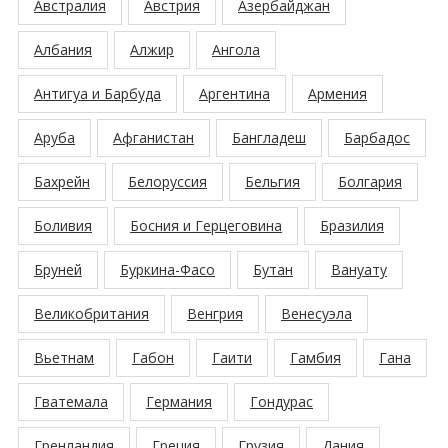
Австралия
Австрия
Азербайджан
Албания
Алжир
Ангола
Антигуа и Барбуда
Аргентина
Армения
Аруба
Афганистан
Бангладеш
Барбадос
Бахрейн
Белоруссия
Бельгия
Болгария
Боливия
Босния и Герцеговина
Бразилия
Бруней
Буркина-Фасо
Бутан
Вануату
Великобритания
Венгрия
Венесуэла
Вьетнам
Габон
Гаити
Гамбия
Гана
Гватемала
Германия
Гондурас
Гренландия
Греция
Грузия
Дания