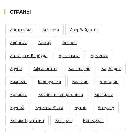
СТРАНЫ
Австралия
Австрия
Азербайджан
Албания
Алжир
Ангола
Антигуа и Барбуда
Аргентина
Армения
Аруба
Афганистан
Бангладеш
Барбадос
Бахрейн
Белоруссия
Бельгия
Болгария
Боливия
Босния и Герцеговина
Бразилия
Бруней
Буркина-Фасо
Бутан
Вануату
Великобритания
Венгрия
Венесуэла