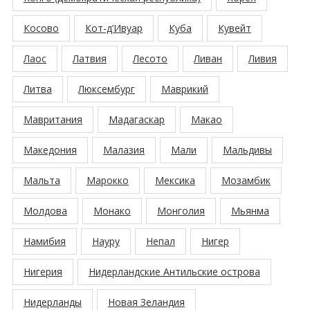
Косово
Кот-д’Ивуар
Куба
Кувейт
Лаос
Латвия
Лесото
Ливан
Ливия
Литва
Люксембург
Маврикий
Мавритания
Мадагаскар
Макао
Македония
Малазия
Мали
Мальдивы
Мальта
Марокко
Мексика
Мозамбик
Молдова
Монако
Монголия
Мьянма
Намибия
Науру
Непал
Нигер
Нигерия
Нидерландские Антильские острова
Нидерланды
Новая Зеландия