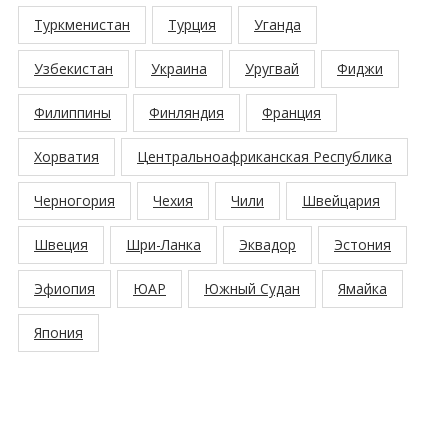
Туркменистан
Турция
Уганда
Узбекистан
Украина
Уругвай
Фиджи
Филиппины
Финляндия
Франция
Хорватия
Центральноафриканская Республика
Черногория
Чехия
Чили
Швейцария
Швеция
Шри-Ланка
Эквадор
Эстония
Эфиопия
ЮАР
Южный Судан
Ямайка
Япония