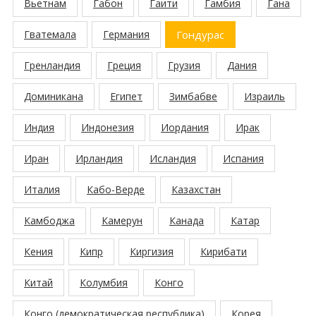
Вьетнам
Габон
Гаити
Гамбия
Гана
Гватемала
Германия
Гондурас
Гренландия
Греция
Грузия
Дания
Доминикана
Египет
Зимбабве
Израиль
Индия
Индонезия
Иордания
Ирак
Иран
Ирландия
Исландия
Испания
Италия
Кабо-Верде
Казахстан
Камбоджа
Камерун
Канада
Катар
Кения
Кипр
Киргизия
Кирибати
Китай
Колумбия
Конго
Конго (демократическая республика)
Корея