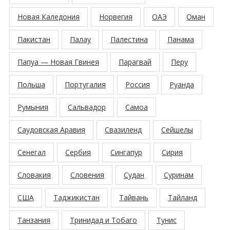
Новая Каледония
Норвегия
ОАЭ
Оман
Пакистан
Палау
Палестина
Панама
Папуа — Новая Гвинея
Парагвай
Перу
Польша
Португалия
Россия
Руанда
Румыния
Сальвадор
Самоа
Саудовская Аравия
Свазиленд
Сейшелы
Сенегал
Сербия
Сингапур
Сирия
Словакия
Словения
Судан
Суринам
США
Таджикистан
Тайвань
Тайланд
Танзания
Тринидад и Тобаго
Тунис