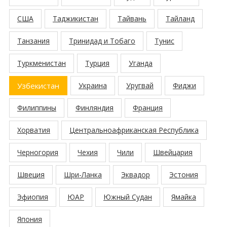
США
Таджикистан
Тайвань
Тайланд
Танзания
Тринидад и Тобаго
Тунис
Туркменистан
Турция
Уганда
Узбекистан
Украина
Уругвай
Фиджи
Филиппины
Финляндия
Франция
Хорватия
Центральноафриканская Республика
Черногория
Чехия
Чили
Швейцария
Швеция
Шри-Ланка
Эквадор
Эстония
Эфиопия
ЮАР
Южный Судан
Ямайка
Япония