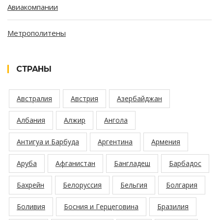
Авиакомпании
Метрополитены
СТРАНЫ
Австралия
Австрия
Азербайджан
Албания
Алжир
Ангола
Антигуа и Барбуда
Аргентина
Армения
Аруба
Афганистан
Бангладеш
Барбадос
Бахрейн
Белоруссия
Бельгия
Болгария
Боливия
Босния и Герцеговина
Бразилия