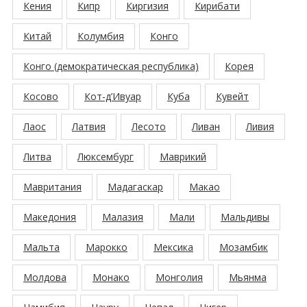
Кения
Кипр
Киргизия
Кирибати
Китай
Колумбия
Конго
Конго (демократическая республика)
Корея
Косово
Кот-д’Ивуар
Куба
Кувейт
Лаос
Латвия
Лесото
Ливан
Ливия
Литва
Люксембург
Маврикий
Мавритания
Мадагаскар
Макао
Македония
Малазия
Мали
Мальдивы
Мальта
Марокко
Мексика
Мозамбик
Молдова
Монако
Монголия
Мьянма