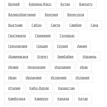
Бруней
Буркина-Фасо
Бутан
Вануату
Великобритания
Венгрия
Венесуэла
Вьетнам
Габон
Гаити
Гамбия
Гана
Гватемала
Германия
Гондурас
Гренландия
Греция
Грузия
Дания
Доминикана
Египет
Зимбабве
Израиль
Индия
Индонезия
Иордания
Ирак
Иран
Ирландия
Исландия
Испания
Италия
Кабо-Верде
Казахстан
Камбоджа
Камерун
Канада
Катар