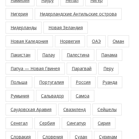
Намибия
Науру
Непал
Нигер
Нигерия
Нидерландские Антильские острова
Нидерланды
Новая Зеландия
Новая Каледония
Норвегия
ОАЭ
Оман
Пакистан
Палау
Палестина
Панама
Папуа — Новая Гвинея
Парагвай
Перу
Польша
Португалия
Россия
Руанда
Румыния
Сальвадор
Самоа
Саудовская Аравия
Свазиленд
Сейшелы
Сенегал
Сербия
Сингапур
Сирия
Словакия
Словения
Судан
Суринам