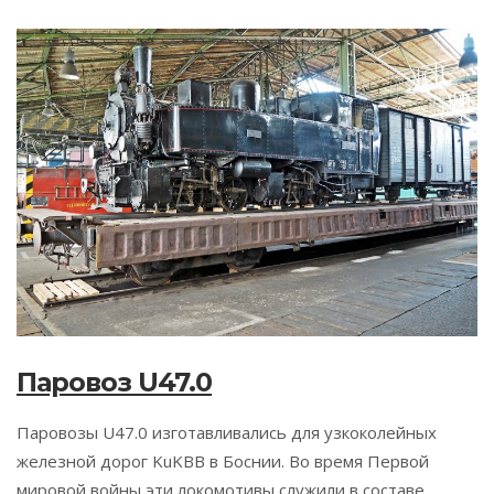
Паровоз U47.0
Паровозы U47.0 изготавливались для узкоколейных
железной дорог KuKBB в Боснии. Во время Первой
мировой войны эти локомотивы служили в составе