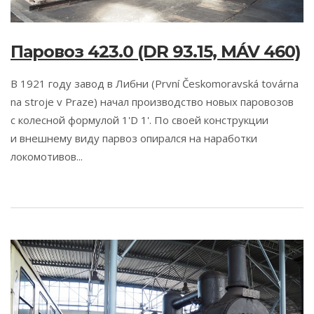
Паровоз 423.0 (DR 93.15, MÁV 460)
В 1921 году завод в Либни (První Českomoravská továrna
na stroje v Praze) начал производство новых паровозов
с колесной формулой 1'D 1'. По своей конструкции
и внешнему виду парвоз опирался на наработки
локомотивов...