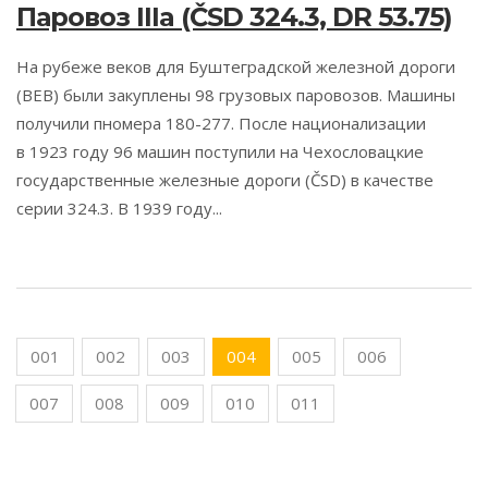
Паровоз IIIa (ČSD 324.3, DR 53.75)
На рубеже веков для Буштеградской железной дороги
(BEB) были закуплены 98 грузовых паровозов. Машины
получили пномера 180-277. После национализации
в 1923 году 96 машин поступили на Чехословацкие
государственные железные дороги (ČSD) в качестве
серии 324.3. В 1939 году...
001
002
003
004
005
006
007
008
009
010
011