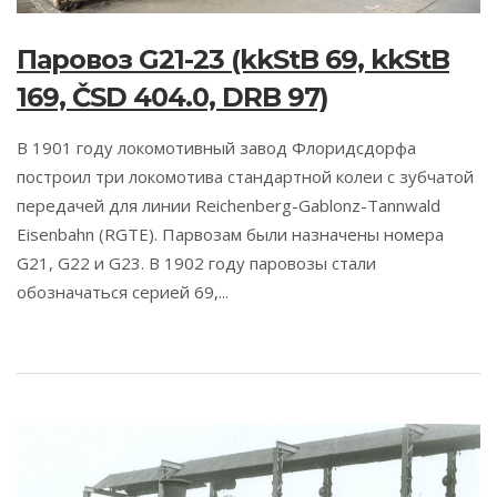
Паровоз G21-23 (kkStB 69, kkStB
169, ČSD 404.0, DRB 97)
В 1901 году локомотивный завод Флоридсдорфа
построил три локомотива стандартной колеи c зубчатой
передачей для ​​​​линии Reichenberg-Gablonz-Tannwald
Eisenbahn (RGTE). Парвозам были назначены номера
G21, G22 и G23. В 1902 году паровозы стали
обозначаться серией 69,...