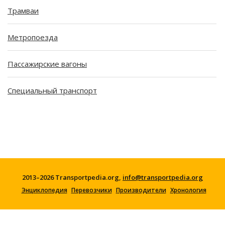
Трамваи
Метропоезда
Пассажирские вагоны
Специальный транспорт
2013–2026 Transportpedia.org,
info@transportpedia.org
Энциклопедия
Перевозчики
Производители
Хронология