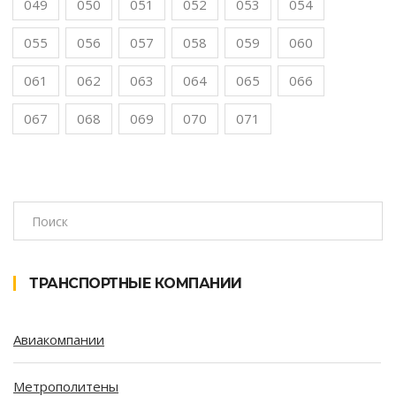
049
050
051
052
053
054
055
056
057
058
059
060
061
062
063
064
065
066
067
068
069
070
071
ТРАНСПОРТНЫЕ КОМПАНИИ
Авиакомпании
Метрополитены