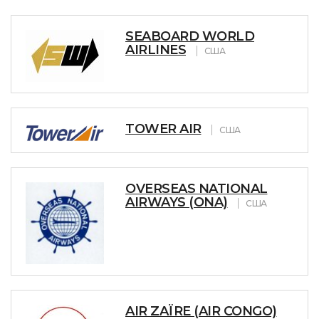
SEABOARD WORLD
AIRLINES
США
TOWER AIR
США
OVERSEAS NATIONAL
AIRWAYS (ONA)
США
AIR ZAÏRE (AIR CONGO)