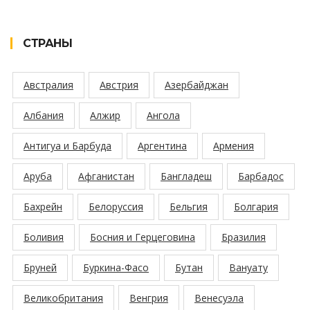
СТРАНЫ
Австралия
Австрия
Азербайджан
Албания
Алжир
Ангола
Антигуа и Барбуда
Аргентина
Армения
Аруба
Афганистан
Бангладеш
Барбадос
Бахрейн
Белоруссия
Бельгия
Болгария
Боливия
Босния и Герцеговина
Бразилия
Бруней
Буркина-Фасо
Бутан
Вануату
Великобритания
Венгрия
Венесуэла