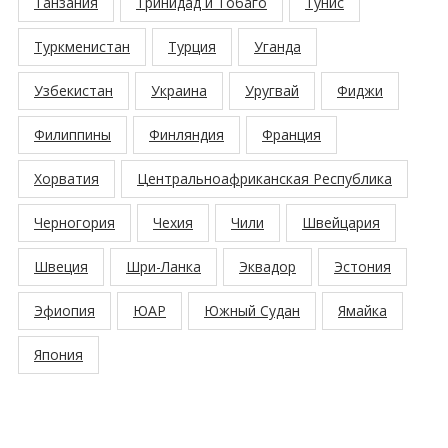
Танзания
Тринидад и Тобаго
Тунис
Туркменистан
Турция
Уганда
Узбекистан
Украина
Уругвай
Фиджи
Филиппины
Финляндия
Франция
Хорватия
Центральноафриканская Республика
Черногория
Чехия
Чили
Швейцария
Швеция
Шри-Ланка
Эквадор
Эстония
Эфиопия
ЮАР
Южный Судан
Ямайка
Япония