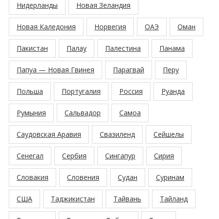
Нидерланды
Новая Зеландия
Новая Каледония
Норвегия
ОАЭ
Оман
Пакистан
Палау
Палестина
Панама
Папуа — Новая Гвинея
Парагвай
Перу
Польша
Португалия
Россия
Руанда
Румыния
Сальвадор
Самоа
Саудовская Аравия
Свазиленд
Сейшелы
Сенегал
Сербия
Сингапур
Сирия
Словакия
Словения
Судан
Суринам
США
Таджикистан
Тайвань
Тайланд