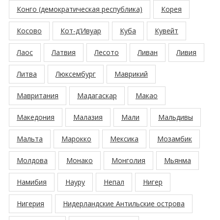
Конго (демократическая республика)
Корея
Косово
Кот-д’Ивуар
Куба
Кувейт
Лаос
Латвия
Лесото
Ливан
Ливия
Литва
Люксембург
Маврикий
Мавритания
Мадагаскар
Макао
Македония
Малазия
Мали
Мальдивы
Мальта
Марокко
Мексика
Мозамбик
Молдова
Монако
Монголия
Мьянма
Намибия
Науру
Непал
Нигер
Нигерия
Нидерландские Антильские острова