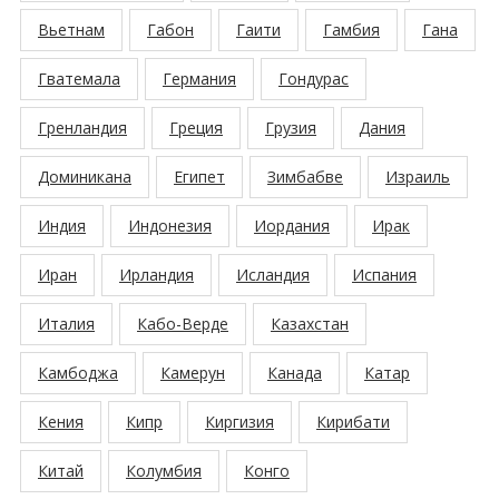
Вьетнам
Габон
Гаити
Гамбия
Гана
Гватемала
Германия
Гондурас
Гренландия
Греция
Грузия
Дания
Доминикана
Египет
Зимбабве
Израиль
Индия
Индонезия
Иордания
Ирак
Иран
Ирландия
Исландия
Испания
Италия
Кабо-Верде
Казахстан
Камбоджа
Камерун
Канада
Катар
Кения
Кипр
Киргизия
Кирибати
Китай
Колумбия
Конго