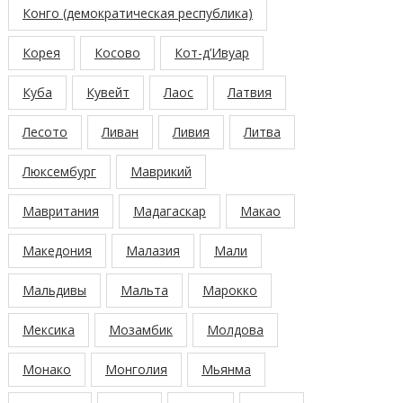
Конго (демократическая республика)
Корея
Косово
Кот-д’Ивуар
Куба
Кувейт
Лаос
Латвия
Лесото
Ливан
Ливия
Литва
Люксембург
Маврикий
Мавритания
Мадагаскар
Макао
Македония
Малазия
Мали
Мальдивы
Мальта
Марокко
Мексика
Мозамбик
Молдова
Монако
Монголия
Мьянма