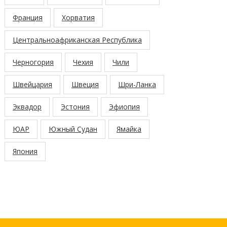
Франция
Хорватия
Центральноафриканская Республика
Черногория
Чехия
Чили
Швейцария
Швеция
Шри-Ланка
Эквадор
Эстония
Эфиопия
ЮАР
Южный Судан
Ямайка
Япония