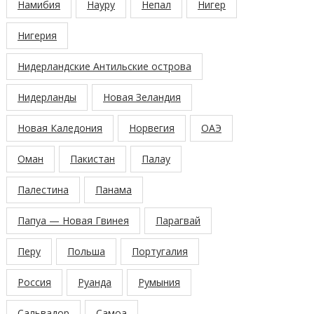
Намибия
Науру
Непал
Нигер
Нигерия
Нидерландские Антильские острова
Нидерланды
Новая Зеландия
Новая Каледония
Норвегия
ОАЭ
Оман
Пакистан
Палау
Палестина
Панама
Папуа — Новая Гвинея
Парагвай
Перу
Польша
Португалия
Россия
Руанда
Румыния
Сальвадор
Самоа