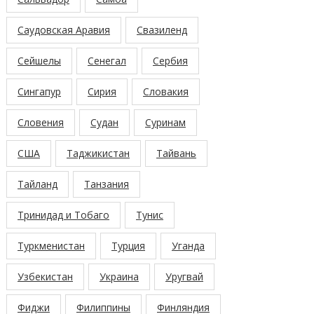
Саудовская Аравия
Свазиленд
Сейшелы
Сенегал
Сербия
Сингапур
Сирия
Словакия
Словения
Судан
Суринам
США
Таджикистан
Тайвань
Тайланд
Танзания
Тринидад и Тобаго
Тунис
Туркменистан
Турция
Уганда
Узбекистан
Украина
Уругвай
Фиджи
Филиппины
Финляндия