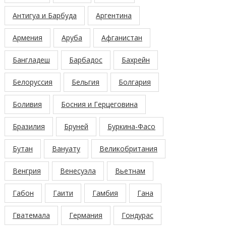
Антигуа и Барбуда
Аргентина
Армения
Аруба
Афганистан
Бангладеш
Барбадос
Бахрейн
Белоруссия
Бельгия
Болгария
Боливия
Босния и Герцеговина
Бразилия
Бруней
Буркина-Фасо
Бутан
Вануату
Великобритания
Венгрия
Венесуэла
Вьетнам
Габон
Гаити
Гамбия
Гана
Гватемала
Германия
Гондурас