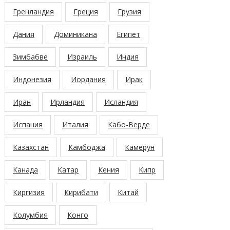
Гренландия
Греция
Грузия
Дания
Доминикана
Египет
Зимбабве
Израиль
Индия
Индонезия
Иордания
Ирак
Иран
Ирландия
Исландия
Испания
Италия
Кабо-Верде
Казахстан
Камбоджа
Камерун
Канада
Катар
Кения
Кипр
Киргизия
Кирибати
Китай
Колумбия
Конго