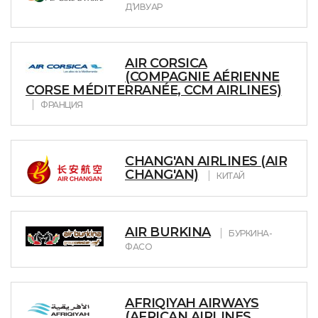
Д’ИВУАР
AIR CORSICA
(COMPAGNIE AÉRIENNE
CORSE MÉDITERRANÉE, CCM AIRLINES)
ФРАНЦИЯ
CHANG'AN AIRLINES (AIR
CHANG'AN)
КИТАЙ
AIR BURKINA
БУРКИНА-
ФАСО
AFRIQIYAH AIRWAYS
(AFRICAN AIRLINES