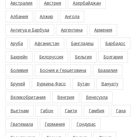
Австралия
Австрия
Азербайджан
Албания
Алжир
Ангола
Антигуа и Барбуда
Аргентина
Армения
Аруба
Афганистан
Бангладеш
Барбадос
Бахрейн
Белоруссия
Бельгия
Болгария
Боливия
Босния и Герцеговина
Бразилия
Бруней
Буркина-Фасо
Бутан
Вануату
Великобритания
Венгрия
Венесуэла
Вьетнам
Габон
Гаити
Гамбия
Гана
Гватемала
Германия
Гондурас