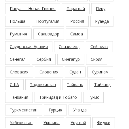
Папуа — Новая Гвинея
Парагвай
Перу
Польша
Португалия
Россия
Руанда
Румыния
Сальвадор
Самоа
Саудовская Аравия
Свазиленд
Сейшелы
Сенегал
Сербия
Сингапур
Сирия
Словакия
Словения
Судан
Суринам
США
Таджикистан
Тайвань
Тайланд
Танзания
Тринидад и Тобаго
Тунис
Туркменистан
Турция
Уганда
Узбекистан
Украина
Уругвай
Фиджи