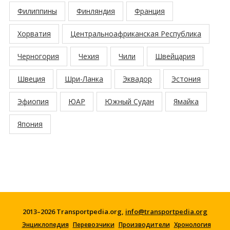
Филиппины
Финляндия
Франция
Хорватия
Центральноафриканская Республика
Черногория
Чехия
Чили
Швейцария
Швеция
Шри-Ланка
Эквадор
Эстония
Эфиопия
ЮАР
Южный Судан
Ямайка
Япония
2013–2026 Transportpedia.org,
info@transportpedia.org
Энциклопедия
Перевозчики
Производители
Хронология