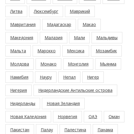
Литва
Люксембург
Маврикий
Мавритания
Мадагаскар
Макао
Македония
Малазия
Мали
Мальдивы
Мальта
Марокко
Мексика
Мозамбик
Молдова
Монако
Монголия
Мьянма
Намибия
Науру
Непал
Нигер
Нигерия
Нидерландские Антильские острова
Нидерланды
Новая Зеландия
Новая Каледония
Норвегия
ОАЭ
Оман
Пакистан
Палау
Палестина
Панама