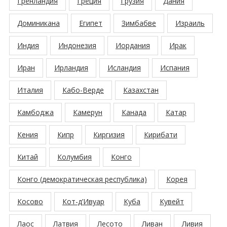
Гренландия
Греция
Грузия
Дания
Доминикана
Египет
Зимбабве
Израиль
Индия
Индонезия
Иордания
Ирак
Иран
Ирландия
Исландия
Испания
Италия
Кабо-Верде
Казахстан
Камбоджа
Камерун
Канада
Катар
Кения
Кипр
Киргизия
Кирибати
Китай
Колумбия
Конго
Конго (демократическая республика)
Корея
Косово
Кот-д’Ивуар
Куба
Кувейт
Лаос
Латвия
Лесото
Ливан
Ливия