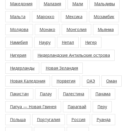
Македония
Малазия
Мали
Мальдивы
Мальта
Марокко
Мексика
Мозамбик
Молдова
Монако
Монголия
Мьянма
Намибия
Науру
Непал
Нигер
Нигерия
Нидерландские Антильские острова
Нидерланды
Новая Зеландия
Новая Каледония
Норвегия
ОАЭ
Оман
Пакистан
Палау
Палестина
Панама
Папуа — Новая Гвинея
Парагвай
Перу
Польша
Португалия
Россия
Руанда