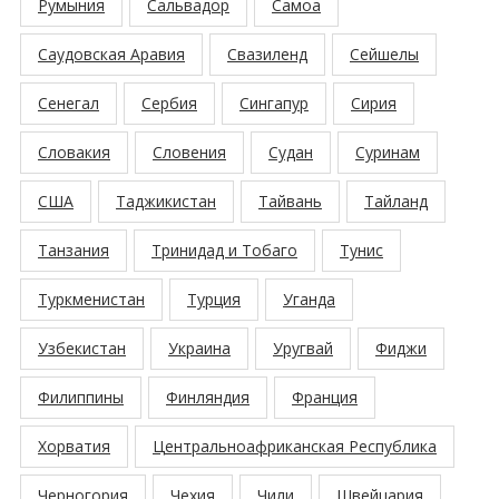
Румыния
Сальвадор
Самоа
Саудовская Аравия
Свазиленд
Сейшелы
Сенегал
Сербия
Сингапур
Сирия
Словакия
Словения
Судан
Суринам
США
Таджикистан
Тайвань
Тайланд
Танзания
Тринидад и Тобаго
Тунис
Туркменистан
Турция
Уганда
Узбекистан
Украина
Уругвай
Фиджи
Филиппины
Финляндия
Франция
Хорватия
Центральноафриканская Республика
Черногория
Чехия
Чили
Швейцария