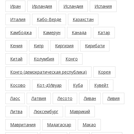
Иран
Ирландия
Исландия
Испания
Италия
Кабо-Верде
Казахстан
Камбоджа
Камерун
Канада
Катар
Кения
Кипр
Киргизия
Кирибати
Китай
Колумбия
Конго
Конго (демократическая республика)
Корея
Косово
Кот-д’Ивуар
Куба
Кувейт
Лаос
Латвия
Лесото
Ливан
Ливия
Литва
Люксембург
Маврикий
Мавритания
Мадагаскар
Макао