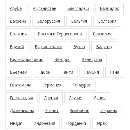
Аруба
Афганистан
Бангладеш
Барбадос
Бахрейн
Белоруссия
Бельгия
Болгария
Боливия
Босния и Герцеговина
Бразилия
Бруней
Буркина-Фасо
Бутан
Вануату
Великобритания
Венгрия
Венесуэла
Вьетнам
Габон
Гаити
Гамбия
Гана
Гватемала
Германия
Гондурас
Гренландия
Греция
Грузия
Дания
Доминикана
Египет
Зимбабве
Израиль
Индия
Индонезия
Иордания
Ирак