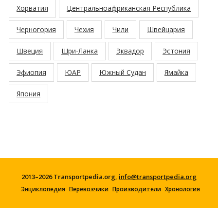
Хорватия
Центральноафриканская Республика
Черногория
Чехия
Чили
Швейцария
Швеция
Шри-Ланка
Эквадор
Эстония
Эфиопия
ЮАР
Южный Судан
Ямайка
Япония
2013–2026 Transportpedia.org,
info@transportpedia.org
Энциклопедия
Перевозчики
Производители
Хронология