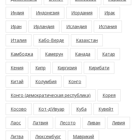
Индия
Индонезия
Иордания
Ирак
Иран
Ирландия
Исландия
Испания
Италия
Кабо-Верде
Казахстан
Камбоджа
Камерун
Канада
Катар
Кения
Кипр
Киргизия
Кирибати
Китай
Колумбия
Конго
Конго (демократическая республика)
Корея
Косово
Кот-д’Ивуар
Куба
Кувейт
Лаос
Латвия
Лесото
Ливан
Ливия
Литва
Люксембург
Маврикий