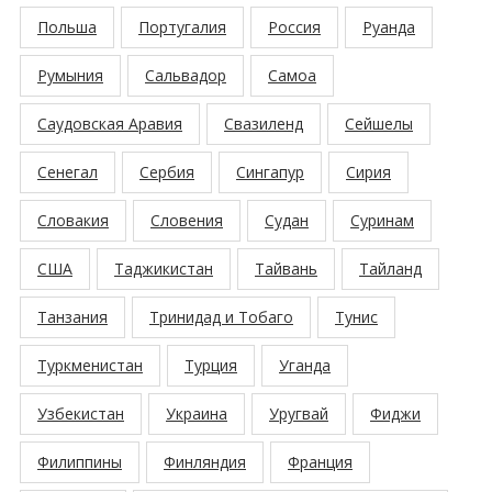
Польша
Португалия
Россия
Руанда
Румыния
Сальвадор
Самоа
Саудовская Аравия
Свазиленд
Сейшелы
Сенегал
Сербия
Сингапур
Сирия
Словакия
Словения
Судан
Суринам
США
Таджикистан
Тайвань
Тайланд
Танзания
Тринидад и Тобаго
Тунис
Туркменистан
Турция
Уганда
Узбекистан
Украина
Уругвай
Фиджи
Филиппины
Финляндия
Франция