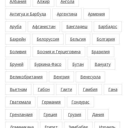
Албания
Алжир
Ангола
Антигуа и Барбуда
Аргентина
Армения
Аруба
Афганистан
Бангладеш
Барбадос
Бахрейн
Белоруссия
Бельгия
Болгария
Боливия
Босния и Герцеговина
Бразилия
Бруней
Буркина-Фасо
Бутан
Вануату
Великобритания
Венгрия
Венесуэла
Вьетнам
Габон
Гаити
Гамбия
Гана
Гватемала
Германия
Гондурас
Гренландия
Греция
Грузия
Дания
Доминикана
Египет
Зимбабве
Израиль