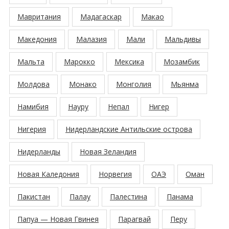
Мавритания
Мадагаскар
Макао
Македония
Малазия
Мали
Мальдивы
Мальта
Марокко
Мексика
Мозамбик
Молдова
Монако
Монголия
Мьянма
Намибия
Науру
Непал
Нигер
Нигерия
Нидерландские Антильские острова
Нидерланды
Новая Зеландия
Новая Каледония
Норвегия
ОАЭ
Оман
Пакистан
Палау
Палестина
Панама
Папуа — Новая Гвинея
Парагвай
Перу