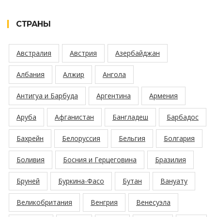
СТРАНЫ
Австралия
Австрия
Азербайджан
Албания
Алжир
Ангола
Антигуа и Барбуда
Аргентина
Армения
Аруба
Афганистан
Бангладеш
Барбадос
Бахрейн
Белоруссия
Бельгия
Болгария
Боливия
Босния и Герцеговина
Бразилия
Бруней
Буркина-Фасо
Бутан
Вануату
Великобритания
Венгрия
Венесуэла