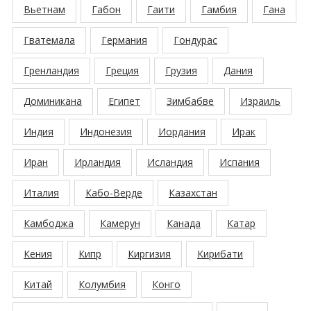
Вьетнам
Габон
Гаити
Гамбия
Гана
Гватемала
Германия
Гондурас
Гренландия
Греция
Грузия
Дания
Доминикана
Египет
Зимбабве
Израиль
Индия
Индонезия
Иордания
Ирак
Иран
Ирландия
Исландия
Испания
Италия
Кабо-Верде
Казахстан
Камбоджа
Камерун
Канада
Катар
Кения
Кипр
Киргизия
Кирибати
Китай
Колумбия
Конго