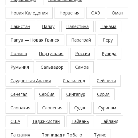
Новая Каледония
Норвегия
ОАЭ
Оман
Пакистан
Палау
Палестина
Панама
Папуа — Новая Гвинея
Парагвай
Перу
Польша
Португалия
Россия
Руанда
Румыния
Сальвадор
Самоа
Саудовская Аравия
Свазиленд
Сейшелы
Сенегал
Сербия
Сингапур
Сирия
Словакия
Словения
Судан
Суринам
США
Таджикистан
Тайвань
Тайланд
Танзания
Тринидад и Тобаго
Тунис