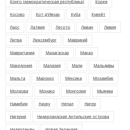
Конго (демократическая республика)
Корея
Косово
Кот-д’Ивуар
Куба
Кувейт
Лаос
Латвия
Лесото
Ливан
Ливия
Литва
Люксембург
Маврикий
Мавритания
Мадагаскар
Макао
Македония
Малазия
Мали
Мальдивы
Мальта
Марокко
Мексика
Мозамбик
Молдова
Монако
Монголия
Мьянма
Намибия
Науру
Непал
Нигер
Нигерия
Нидерландские Антильские острова
Нидерланды
Новая Зеландия