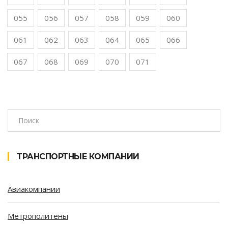
055
056
057
058
059
060
061
062
063
064
065
066
067
068
069
070
071
ТРАНСПОРТНЫЕ КОМПАНИИ
Авиакомпании
Метрополитены