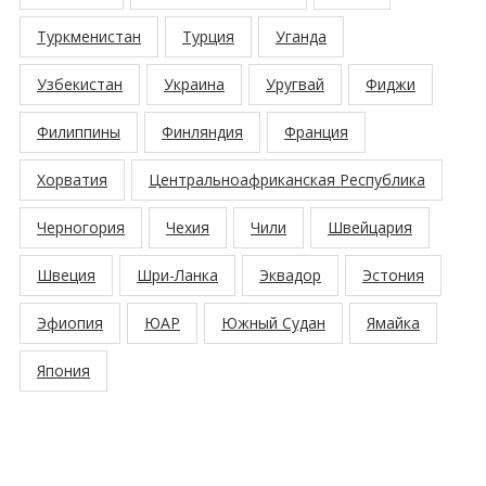
Туркменистан
Турция
Уганда
Узбекистан
Украина
Уругвай
Фиджи
Филиппины
Финляндия
Франция
Хорватия
Центральноафриканская Республика
Черногория
Чехия
Чили
Швейцария
Швеция
Шри-Ланка
Эквадор
Эстония
Эфиопия
ЮАР
Южный Судан
Ямайка
Япония