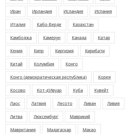
Иран
Ирландия
Исландия
Испания
Италия
Кабо-Верде
Казахстан
Камбоджа
Камерун
Канада
Катар
Кения
Кипр
Киргизия
Кирибати
Китай
Колумбия
Конго
Конго (демократическая республика)
Корея
Косово
Кот-д’Ивуар
Куба
Кувейт
Лаос
Латвия
Лесото
Ливан
Ливия
Литва
Люксембург
Маврикий
Мавритания
Мадагаскар
Макао