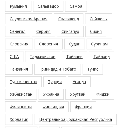
Румыния
Сальвадор
Самоа
Саудовская Аравия
Свазиленд
Сейшелы
Сенегал
Сербия
Сингапур
Сирия
Словакия
Словения
Судан
Суринам
США
Таджикистан
Тайвань
Тайланд
Танзания
Тринидад и Тобаго
Тунис
Туркменистан
Турция
Уганда
Узбекистан
Украина
Уругвай
Фиджи
Филиппины
Финляндия
Франция
Хорватия
Центральноафриканская Республика