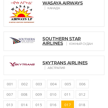
WASAYA AIRWAYS
КАНАДА
SOUTHERN STAR
AIRLINES
ЮЖНЫЙ СУДАН
SKYTRANS AIRLINES
АВСТРАЛИЯ
001
002
003
004
005
006
007
008
009
010
011
012
013
014
015
016
017
018