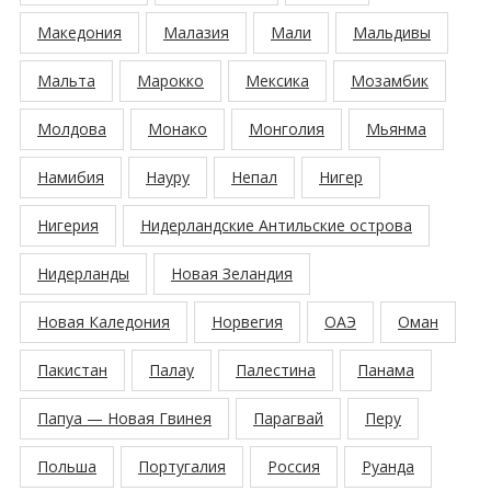
Македония
Малазия
Мали
Мальдивы
Мальта
Марокко
Мексика
Мозамбик
Молдова
Монако
Монголия
Мьянма
Намибия
Науру
Непал
Нигер
Нигерия
Нидерландские Антильские острова
Нидерланды
Новая Зеландия
Новая Каледония
Норвегия
ОАЭ
Оман
Пакистан
Палау
Палестина
Панама
Папуа — Новая Гвинея
Парагвай
Перу
Польша
Португалия
Россия
Руанда