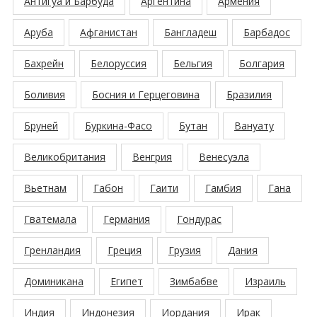
Антигуа и Барбуда
Аргентина
Армения
Аруба
Афганистан
Бангладеш
Барбадос
Бахрейн
Белоруссия
Бельгия
Болгария
Боливия
Босния и Герцеговина
Бразилия
Бруней
Буркина-Фасо
Бутан
Вануату
Великобритания
Венгрия
Венесуэла
Вьетнам
Габон
Гаити
Гамбия
Гана
Гватемала
Германия
Гондурас
Гренландия
Греция
Грузия
Дания
Доминикана
Египет
Зимбабве
Израиль
Индия
Индонезия
Иордания
Ирак