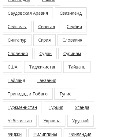
Саудовская Аравия
Свазиленд
Сейшелы
Сенегал
Сербия
Сингапур
Сирия
Словакия
Словения
Судан
Суринам
США
Таджикистан
Тайвань
Тайланд
Танзания
Тринидад и Тобаго
Тунис
Туркменистан
Турция
Уганда
Узбекистан
Украина
Уругвай
Фиджи
Филиппины
Финляндия