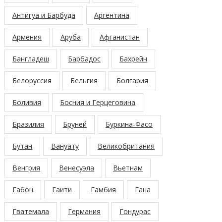
Антигуа и Барбуда
Аргентина
Армения
Аруба
Афганистан
Бангладеш
Барбадос
Бахрейн
Белоруссия
Бельгия
Болгария
Боливия
Босния и Герцеговина
Бразилия
Бруней
Буркина-Фасо
Бутан
Вануату
Великобритания
Венгрия
Венесуэла
Вьетнам
Габон
Гаити
Гамбия
Гана
Гватемала
Германия
Гондурас