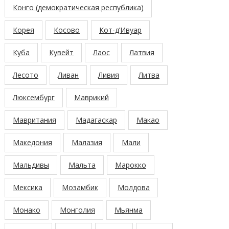
Конго (демократическая республика)
Корея
Косово
Кот-д’Ивуар
Куба
Кувейт
Лаос
Латвия
Лесото
Ливан
Ливия
Литва
Люксембург
Маврикий
Мавритания
Мадагаскар
Макао
Македония
Малазия
Мали
Мальдивы
Мальта
Марокко
Мексика
Мозамбик
Молдова
Монако
Монголия
Мьянма