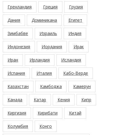
Гренландия
Греция
Грузия
Дания
Доминикана
Египет
Зимбабве
Израиль
Индия
Индонезия
Иордания
Ирак
Иран
Ирландия
Исландия
Испания
Италия
Кабо-Верде
Казахстан
Камбоджа
Камерун
Канада
Катар
Кения
Кипр
Киргизия
Кирибати
Китай
Колумбия
Конго