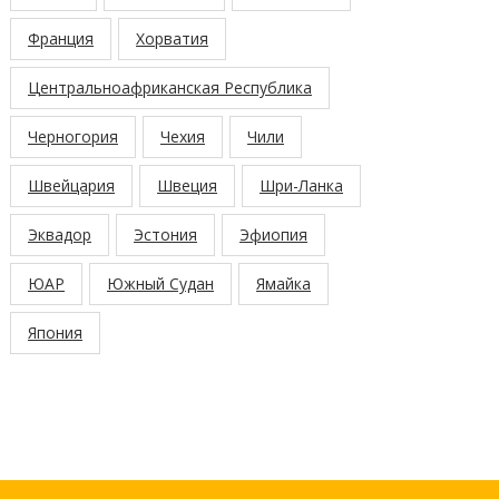
Франция
Хорватия
Центральноафриканская Республика
Черногория
Чехия
Чили
Швейцария
Швеция
Шри-Ланка
Эквадор
Эстония
Эфиопия
ЮАР
Южный Судан
Ямайка
Япония