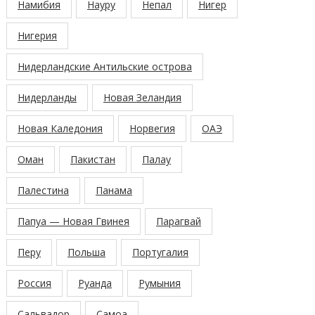
Намибия
Науру
Непал
Нигер
Нигерия
Нидерландские Антильские острова
Нидерланды
Новая Зеландия
Новая Каледония
Норвегия
ОАЭ
Оман
Пакистан
Палау
Палестина
Панама
Папуа — Новая Гвинея
Парагвай
Перу
Польша
Португалия
Россия
Руанда
Румыния
Сальвадор
Самоа